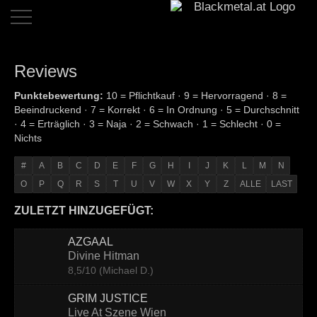
Home
Reviews
Dates
Punktebewertung:
10 = Pflichtkauf · 9 = Hervorragend · 8 =
Beeindruckend · 7 = Korrekt · 6 = In Ordnung · 5 = Durchschnitt
Reviews
· 4 = Erträglich · 3 = Naja · 2 = Schwach · 1 = Schlecht · 0 =
Nichts
Live
Reviews
#
A
B
C
D
E
F
G
H
I
J
K
L
M
N
O
P
Q
R
S
T
U
V
W
X
Y
Z
ALLE
LAST
Interviews
ZULETZT HINZUGEFÜGT:
News
AZGAAL
Bands
Divine Hitman
8,5/10 (Michael D.)
Links
GRIM JUSTICE
Team
Live At Szene Wien