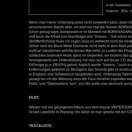
In der Datenbank se
Gelesen: 355x (se
Wenn man Herrn Vintersorg eines nicht vorwerfen kann, dann ist es 
verschiedenen Bands aktiv, um jetzt nur mal die Namen BORK
schon genug wäre, komponiert er im Moment mit BORKNAGARs 
und auch die Arbeit zum Nachfolger von "Visions..." hat schon ein
Veröffentlichung muss ich sagen dass es vielleicht nicht die b
Sicher sind die Black Metal Elemente nicht mehr in dem Maß prä
nicht an Variationen welche dieses Mal mehr zu Lasten der Prog
schlechtes bedeuten muss, ganz im Gegenteil, sie lockern das ga
Arrangements ein. Unterstützung hat man sich auf dieser CD
DiGiorgio (u.a. DEATH) geholt, folglich wurde "Visions.." auch
Entfernungen getrennt ist. Bezüglich des Sounds gibt es nichts 
in Englisch und Schwedisch dargeboten wird, Vintersorgs Talen
gesagt bin ich der Meinung dass die Fans ohnehin zugreifen werd
Fjälls" und "Ödemarkens Son", ein Ohr sollte man dennoch auf je
FAZIT:
Wieder mal ein gelungenes Album aus dem Hause VINTERSORG, 
ist laut Labelinfo in Planung, bis dahin ist man gewiss mit der C
TRACKLISTE: