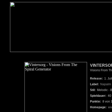
VINTERSO
Visions From The
Release:
1. Jul
Label:
Napalm 
Stil:
Melodic - B
Spieldauer:
40 
Punkte:
8 von 
Homepage:
ww