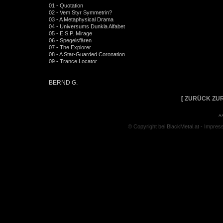
01 - Quotation
02 - Vem Styr Symmetrin?
03 - A Metaphysical Drama
04 - Universums Dunkla Alfabet
05 - E.S.P. Mirage
06 - Spegelsfären
07 - The Explorer
08 - A Star-Guarded Coronation
09 - Trance Locator
BERND G.
[
ZURÜCK ZUR
^
© Copyright bei BlackMetal.at -
Impres