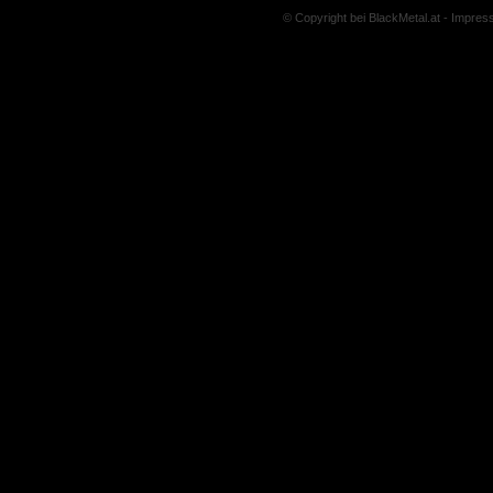
© Copyright bei BlackMetal.at -
Impres