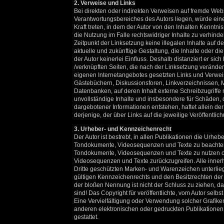
2. Verweise und Links
Bei direkten oder indirekten Verweisen auf fremde Webs
Verantwortungsbereiches des Autors liegen, würde eine 
Kraft treten, in dem der Autor von den Inhalten Kenntn
die Nutzung im Falle rechtswidriger Inhalte zu verhinde
Zeitpunkt der Linksetzung keine illegalen Inhalte auf 
aktuelle und zukünftige Gestaltung, die Inhalte oder di
der Autor keinerlei Einfluss. Deshalb distanziert er sich
/verknüpften Seiten, die nach der Linksetzung verändert
eigenen Internetangebotes gesetzten Links und Verweis
Gästebüchern, Diskussionsforen, Linkverzeichnissen, M
Datenbanken, auf deren Inhalt externe Schreibzugriffe mö
unvollständige Inhalte und insbesondere für Schäden, 
dargebotener Informationen entstehen, haftet allein der
derjenige, der über Links auf die jeweilige Veröffentlich
3. Urheber- und Kennzeichenrecht
Der Autor ist bestrebt, in allen Publikationen die Urheb
Tondokumente, Videosequenzen und Texte zu beachten, v
Tondokumente, Videosequenzen und Texte zu nutzen od
Videosequenzen und Texte zurückzugreifen. Alle inner
Dritte geschützten Marken- und Warenzeichen unterli
gültigen Kennzeichenrechts und den Besitzrechten der 
der bloßen Nennung ist nicht der Schluss zu ziehen, d
sind! Das Copyright für veröffentlichte, vom Autor selbst 
Eine Vervielfältigung oder Verwendung solcher Grafik
anderen elektronischen oder gedruckten Publikationen 
gestattet.