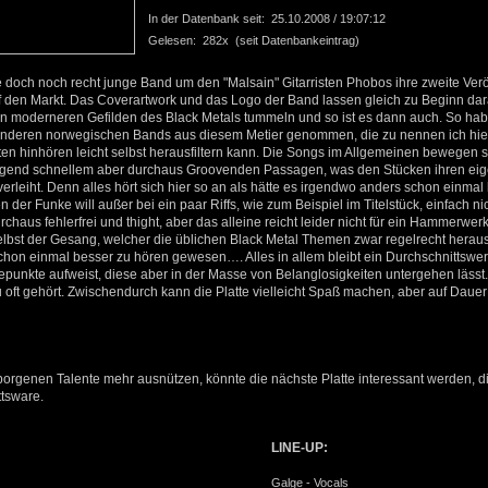
In der Datenbank seit: 25.10.2008 / 19:07:12
Gelesen: 282x (seit Datenbankeintrag)
ese doch noch recht junge Band um den "Malsain" Gitarristen Phobos ihre zweite Ver
uf den Markt. Das Coverartwork und das Logo der Band lassen gleich zu Beginn dar
en moderneren Gefilden des Black Metals tummeln und so ist es dann auch. So ha
nderen norwegischen Bands aus diesem Metier genommen, die zu nennen ich hier n
en hinhören leicht selbst herausfiltern kann. Die Songs im Allgemeinen bewegen s
gend schnellem aber durchaus Groovenden Passagen, was den Stücken ihren ei
verleiht. Denn alles hört sich hier so an als hätte es irgendwo anders schon einm
 der Funke will außer bei ein paar Riffs, wie zum Beispiel im Titelstück, einfach n
chaus fehlerfrei und thight, aber das alleine reicht leider nicht für ein Hammerwerk
Selbst der Gesang, welcher die üblichen Black Metal Themen zwar regelrecht herau
chon einmal besser zu hören gewesen…. Alles in allem bleibt ein Durchschnittswe
punkte aufweist, diese aber in der Masse von Belanglosigkeiten untergehen lässt
zu oft gehört. Zwischendurch kann die Platte vielleicht Spaß machen, aber auf Dauer 
orgenen Talente mehr ausnützen, könnte die nächste Platte interessant werden, die
ttsware.
LINE-UP:
Galge - Vocals