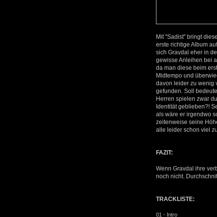
Mit "Sadist" bringt di
erste richtige Album a
sich Gravdal eher in d
gewisse Anleihen bei a
da man diese beim erst
Midtempo und überwie
davon leider zu wenig 
gefunden. Soll bedeuten
Herren spielen zwar dur
Identität geblieben?! 
als wäre er irgendwo s
zeitenweise seine Höhe
alle leider schon viel 
FAZIT:
Wenn Gravdal ihre verb
noch nicht. Durchschni
TRACKLISTE:
01 - Intro