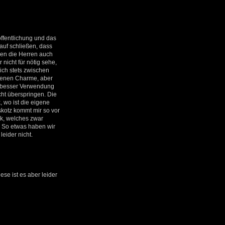
öffentlichung und das
auf schließen, dass
ben die Herren auch
icht für nötig sehe,
ich stets zwischen
genen Charme, aber
al besser Verwendung
icht überspringen. Die
, wo ist die eigene
skotz kommt mir so vor
rk, welches zwar
. So etwas haben wir
leider nicht.
se ist es aber leider