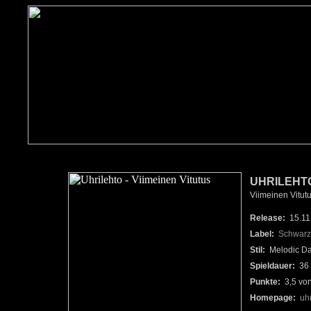
UHRILEHT
Viimeinen Vitut
Release:
15.11
Label:
Schwarz
Stil:
Melodic Da
Spieldauer:
36 
Punkte:
3,5 vo
Homepage:
uhr