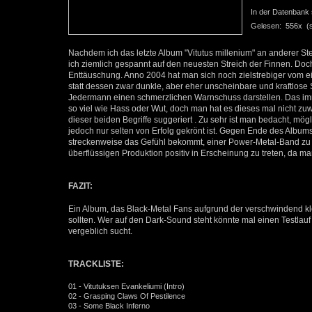
In der Datenbank se
Gelesen: 556x (se
Nachdem ich das letzte Album "Vitutus millenium" an anderer St
ich ziemlich gespannt auf den neuesten Streich der Finnen. Doc
Enttäuschung. Anno 2004 hat man sich noch zielstrebiger vom ei
statt dessen zwar dunkle, aber eher unscheinbare und kraftlose 
Jedermann einen schmerzlichen Warnschuss darstellen. Das imme
so viel wie Hass oder Wut, doch man hat es dieses mal nicht z
dieser beiden Begriffe suggeriert . Zu sehr ist man bedacht, mö
jedoch nur selten von Erfolg gekrönt ist. Gegen Ende des Album
streckenweise das Gefühl bekommt, einer Power-Metal-Band zu l
überflüssigen Produktion positiv in Erscheinung zu treten, da ma
FAZIT:
Ein Album, das Black-Metal Fans aufgrund der verschwindend kl
sollten. Wer auf den Dark-Sound steht könnte mal einen Testla
vergeblich sucht.
TRACKLISTE:
01 - Vitutuksen Evankeliumi (Intro)
02 - Grasping Claws Of Pestilence
03 - Some Black Inferno