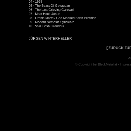
04 - 1939
05 - The Beast Of Gavaudan
06 - The Last Grieving Garewell
07 - Meat Hook Jesus
08 - Omnia Marte / Gas Masked Earth Perdition
09 - Modern Nemesis Syndicate
10 - Vain Flesh Grandeur
JÜRGEN WINTERHELLER
[
ZURÜCK ZUR
^
© Copyright bei BlackMetal.at -
Impres