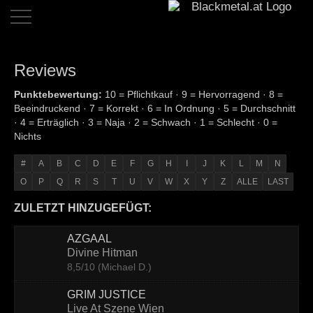
Home
Reviews
Dates
Punktebewertung:
10 = Pflichtkauf · 9 = Hervorragend · 8 =
Beeindruckend · 7 = Korrekt · 6 = In Ordnung · 5 = Durchschnitt
Reviews
· 4 = Erträglich · 3 = Naja · 2 = Schwach · 1 = Schlecht · 0 =
Nichts
Live
Reviews
#
A
B
C
D
E
F
G
H
I
J
K
L
M
N
O
P
Q
R
S
T
U
V
W
X
Y
Z
ALLE
LAST
Interviews
ZULETZT HINZUGEFÜGT:
News
AZGAAL
Bands
Divine Hitman
8,5/10 (Michael D.)
Links
GRIM JUSTICE
Team
Live At Szene Wien