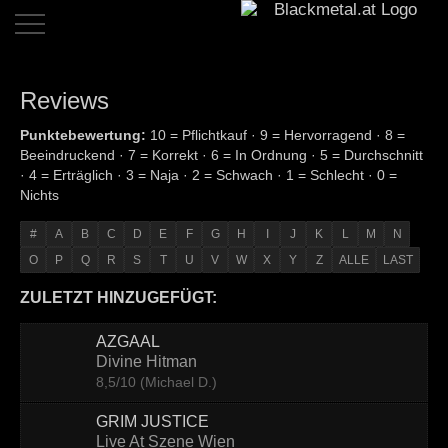
Home
Reviews
Dates
Punktebewertung:
10 = Pflichtkauf · 9 = Hervorragend · 8 =
Beeindruckend · 7 = Korrekt · 6 = In Ordnung · 5 = Durchschnitt
Reviews
· 4 = Erträglich · 3 = Naja · 2 = Schwach · 1 = Schlecht · 0 =
Nichts
Live
Reviews
#
A
B
C
D
E
F
G
H
I
J
K
L
M
N
O
P
Q
R
S
T
U
V
W
X
Y
Z
ALLE
LAST
Interviews
ZULETZT HINZUGEFÜGT:
News
AZGAAL
Bands
Divine Hitman
8,5/10 (Michael D.)
Links
GRIM JUSTICE
Team
Live At Szene Wien