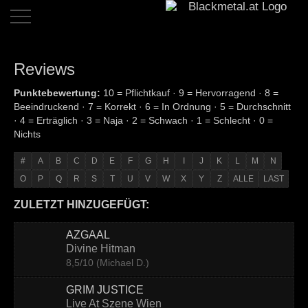
Home
Reviews
Dates
Punktebewertung:
10 = Pflichtkauf · 9 = Hervorragend · 8 =
Beeindruckend · 7 = Korrekt · 6 = In Ordnung · 5 = Durchschnitt
Reviews
· 4 = Erträglich · 3 = Naja · 2 = Schwach · 1 = Schlecht · 0 =
Nichts
Live
Reviews
#
A
B
C
D
E
F
G
H
I
J
K
L
M
N
O
P
Q
R
S
T
U
V
W
X
Y
Z
ALLE
LAST
Interviews
ZULETZT HINZUGEFÜGT:
News
AZGAAL
Bands
Divine Hitman
8,5/10 (Michael D.)
Links
GRIM JUSTICE
Team
Live At Szene Wien