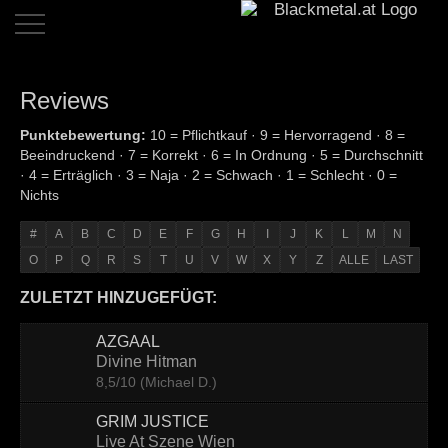
Home
Reviews
Dates
Punktebewertung:
10 = Pflichtkauf · 9 = Hervorragend · 8 =
Beeindruckend · 7 = Korrekt · 6 = In Ordnung · 5 = Durchschnitt
Reviews
· 4 = Erträglich · 3 = Naja · 2 = Schwach · 1 = Schlecht · 0 =
Nichts
Live
Reviews
#
A
B
C
D
E
F
G
H
I
J
K
L
M
N
O
P
Q
R
S
T
U
V
W
X
Y
Z
ALLE
LAST
Interviews
ZULETZT HINZUGEFÜGT:
News
AZGAAL
Bands
Divine Hitman
8,5/10 (Michael D.)
Links
GRIM JUSTICE
Team
Live At Szene Wien