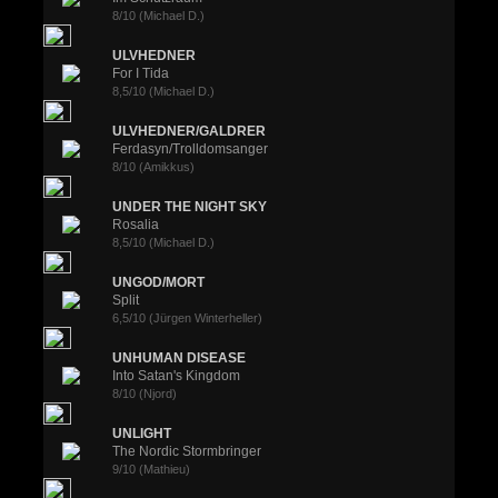
8/10 (Michael D.)
ULVHEDNER
For I Tida
8,5/10 (Michael D.)
ULVHEDNER/GALDRER
Ferdasyn/Trolldomsanger
8/10 (Amikkus)
UNDER THE NIGHT SKY
Rosalia
8,5/10 (Michael D.)
UNGOD/MORT
Split
6,5/10 (Jürgen Winterheller)
UNHUMAN DISEASE
Into Satan's Kingdom
8/10 (Njord)
UNLIGHT
The Nordic Stormbringer
9/10 (Mathieu)