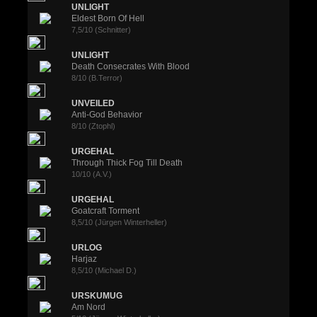
UNLIGHT
Eldest Born Of Hell
7,5/10 (Schnitter)
UNLIGHT
Death Consecrates With Blood
8/10 (B.Terror)
UNVEILED
Anti-God Behavior
8/10 (Ztophl)
URGEHAL
Through Thick Fog Till Death
10/10 (A.V.)
URGEHAL
Goatcraft Torment
8,5/10 (Jürgen Winterheller)
URLOG
Harjaz
8,5/10 (Michael D.)
URSKUMUG
Am Nord