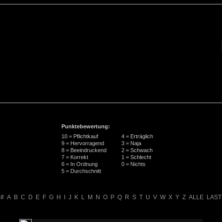
Punktebewertung:
10 = Pflichtkauf
4 = Erträglich
9 = Hervorragend
3 = Naja
8 = Beeindruckend
2 = Schwach
7 = Korrekt
1 = Schlecht
6 = In Ordnung
0 = Nichts
5 = Durchschnitt
#
A
B
C
D
E
F
G
H
I
J
K
L
M
N
O
P
Q
R
S
T
U
V
W
X
Y
Z
ALLE
LAST