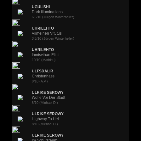
UGULISHI
Dark Illuminations
6,5/10 (Jürgen Winterheller)
UHRILEHTO
Viimeinen Vitutus
3,5/10 (Jürgen Winterheller)
UHRILEHTO
Ihmisvihan Eliitti
10/10 (Mathieu)
ULFSDALIR
Christenhass
8/10 (A.V.)
ULRIKE SEROWY
Wölfe Vor Der Stadt
8/10 (Michael D.)
ULRIKE SEROWY
Highway To Hel
8/10 (Michael D.)
ULRIKE SEROWY
Im Schutzraum