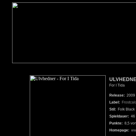
ULVHEDN
For I Tida
Release:
2009
Label:
Frostca
Stil:
Folk Black 
Spieldauer:
46 
Punkte:
8,5 vo
Homepage:
ww