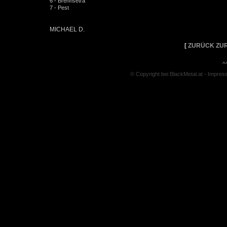
6 - Brennsetra
7 - Pest
MICHAEL D.
[
ZURÜCK ZUR
^
© Copyright bei BlackMetal.at -
Impres