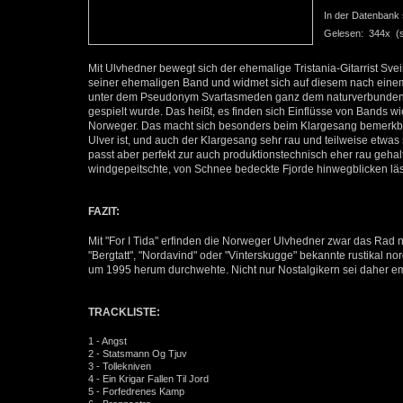
In der Datenbank se
Gelesen: 344x (se
Mit Ulvhedner bewegt sich der ehemalige Tristania-Gitarrist Sv
seiner ehemaligen Band und widmet sich auf diesem nach einem
unter dem Pseudonym Svartasmeden ganz dem naturverbundenen 
gespielt wurde. Das heißt, es finden sich Einflüsse von Bands wi
Norweger. Das macht sich besonders beim Klargesang bemerkba
Ulver ist, und auch der Klargesang sehr rau und teilweise etwas
passt aber perfekt zur auch produktionstechnisch eher rau geha
windgepeitschte, von Schnee bedeckte Fjorde hinwegblicken läs
FAZIT:
Mit "For I Tida" erfinden die Norweger Ulvhedner zwar das Rad n
"Bergtatt", "Nordavind" oder "Vinterskugge" bekannte rustikal 
um 1995 herum durchwehte. Nicht nur Nostalgikern sei daher emp
TRACKLISTE:
1 - Angst
2 - Statsmann Og Tjuv
3 - Tollekniven
4 - Ein Krigar Fallen Til Jord
5 - Forfedrenes Kamp