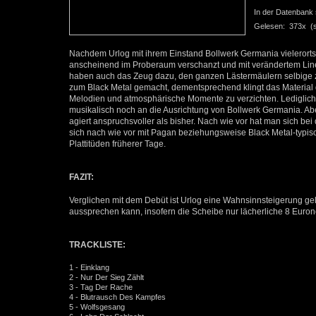
In der Datenbank se
Gelesen: 373x (se
Nachdem Urlog mit ihrem Einstand Bollwerk Germania vielerorts 
anscheinend im Proberaum verschanzt und mit verändertem Lin
haben auch das Zeug dazu, den ganzen Lästermäulern selbige 
zum Black Metal gemacht, dementsprechend klingt das Material de
Melodien und atmosphärische Momente zu verzichten. Lediglich
musikalisch noch an die Ausrichtung von Bollwerk Germania. Abe
agiert anspruchsvoller als bisher. Nach wie vor hat man sich be
sich nach wie vor mit Pagan beziehungsweise Black Metal-typisc
Plattitüden früherer Tage.
FAZIT:
Verglichen mit dem Debüt ist Urlog eine Wahnsinnsteigerung g
aussprechen kann, insofern die Scheibe nur lächerliche 8 Eurone
TRACKLISTE:
1 - Einklang
2 - Nur Der Sieg Zählt
3 - Tag Der Rache
4 - Blutrausch Des Kampfes
5 - Wolfsgesang