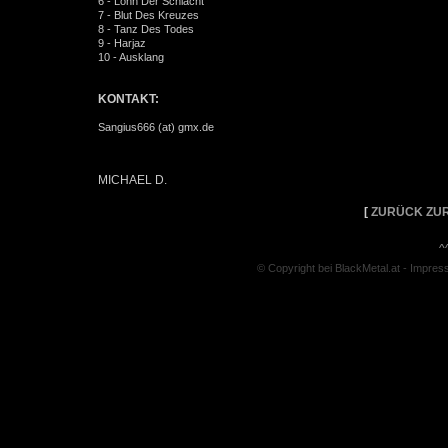
6 - Lohn Der Schlacht
7 - Blut Des Kreuzes
8 - Tanz Des Todes
9 - Harjaz
10 - Ausklang
KONTAKT:
Sangius666 (at) gmx.de
MICHAEL D.
[
ZURÜCK ZUR
^
© Copyright bei BlackMetal.at -
Impres