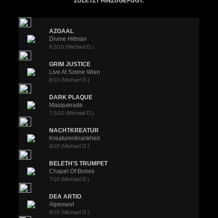
ZULETZT HINZUGEFÜGT:
AZGAAL
Divine Hitman
8,5/10 (Michael D.)
GRIM JUSTICE
Live At Szene Wien
8/10 (Michael D.)
DARK PLAQUE
Masquerade
7,5/10 (Michael D.)
NACHTKREATUR
Kreaturenkrankheit
6/10 (Michael D.)
BELETH’S TRUMPET
Chapel Of Bones
7/10 (Michael D.)
DEA ARTIO
Alpenwut
8/10 (Michael D.)