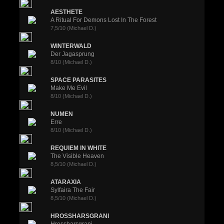
AESTHETE
A Ritual For Demons Lost In The Forest
7,5/10 (Michael D.)
WINTERWALD
Der Jagasprung
8/10 (Michael D.)
SPACE PARASITES
Make Me Evil
8/10 (Michael D.)
NUMEN
Erre
8/10 (Michael D.)
REQUIEM IN WHITE
The Visible Heaven
8,5/10 (Michael D.)
ATARAXIA
Sylfaira The Fair
8,5/10 (Michael D.)
HROSSHARSGRANI