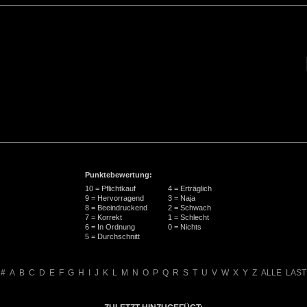
Punktebewertung:
10 = Pflichtkauf
4 = Erträglich
9 = Hervorragend
3 = Naja
8 = Beeindruckend
2 = Schwach
7 = Korrekt
1 = Schlecht
6 = In Ordnung
0 = Nichts
5 = Durchschnitt
#
A
B
C
D
E
F
G
H
I
J
K
L
M
N
O
P
Q
R
S
T
U
V
W
X
Y
Z
ALLE
LAST