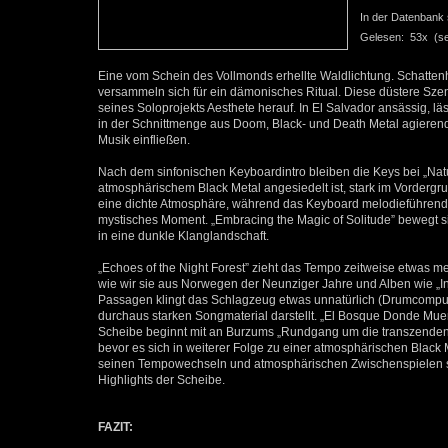
In der Datenbank se
Gelesen: 53x (seit
Eine vom Schein des Vollmonds erhellte Waldlichtung. Schatte
versammeln sich für ein dämonisches Ritual. Diese düstere Szen
seines Soloprojekts Aesthete herauf. In El Salvador ansässig, 
in der Schnittmenge aus Doom, Black- und Death Metal agierend
Musik einfließen.
Nach dem sinfonischen Keyboardintro bleiben die Keys bei „N
atmosphärischem Black Metal angesiedelt ist, stark im Vordergr
eine dichte Atmosphäre, während das Keyboard melodieführend i
mystisches Moment. „Embracing the Magic of Solitude” bewegt s
in eine dunkle Klanglandschaft.
„Echoes of the Night Forest” zieht das Tempo zeitweise etwas meh
wie wir sie aus Norwegen der Neunziger Jahre und Alben wie „I
Passagen klingt das Schlagzeug etwas unnatürlich (Drumcompute
durchaus starken Songmaterial darstellt. „El Bosque Donde Muer
Scheibe beginnt mit an Burzums „Rundgang um die transzendent
bevor es sich in weiterer Folge zu einer atmosphärischen Black 
seinen Tempowechseln und atmosphärischen Zwischenspielen seh
Highlights der Scheibe.
FAZIT: