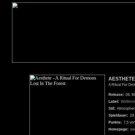
AESTHETE
A Ritual For Dem
Release:
06. M
Label:
Wolfmon
Stil:
Atmospheri
Spieldauer:
29 
Punkte:
7,5 vo
Homepage:
ww