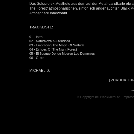
Das Soloprojekt Aesthete aus dem auf der Metal-Landkarte etwas 
The Forest“ atmosphärischen, sinfonisch angehauchten Black M
Atmosphäre innewohnt.
TRACKLISTE:
01 - Intro
02 - Naturaleza &Oscuridad
03 - Embracing The Magic Of Solitude
04 - Echoes Of The Night Forest
05 - El Bosque Donde Mueren Los Demonios
06 - Outro
MICHAEL D.
[
ZURÜCK ZUR
^
© Copyright bei BlackMetal.at -
Impres