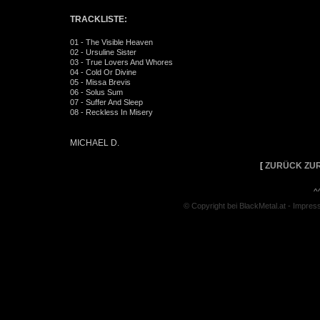
TRACKLISTE:
01 - The Visible Heaven
02 - Ursuline Sister
03 - True Lovers And Whores
04 - Cold Or Divine
05 - Missa Brevis
06 - Solus Sum
07 - Suffer And Sleep
08 - Reckless In Misery
MICHAEL D.
[
ZURÜCK ZUR
^
© Copyright bei BlackMetal.at -
Impres