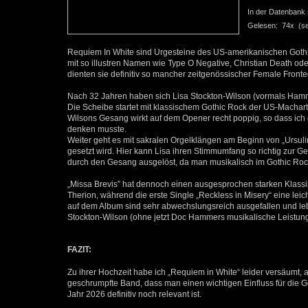
In der Datenbank se
Gelesen: 74x (seit
Requiem In White sind Urgesteine des US-amerikanischen Gothi
mit so illustren Namen wie Type O Negative, Christian Death o
dienten sie definitiv so mancher zeitgenössischer Female Fron
Nach 32 Jahren haben sich Lisa Stockton-Wilson (vormals Ha
Die Scheibe startet mit klassischem Gothic Rock der US-Machart 
Wilsons Gesang wirkt auf dem Opener recht poppig, so dass ic
denken musste.
Weiter geht es mit sakralen Orgelklängen am Beginn von „Ursuli
gesetzt wird. Hier kann Lisa ihren Stimmumfang so richtig zur Ge
durch den Gesang ausgelöst, da man musikalisch im Gothic Rock B
„Missa Brevis” hat dennoch einen ausgesprochen starken Klassik
Therion, während die erste Single „Reckless in Misery“ eine lei
auf dem Album sind sehr abwechslungsreich ausgefallen und le
Stockton-Wilson (ohne jetzt Doc Hammers musikalische Leistu
FAZIT:
Zu ihrer Hochzeit habe ich „Requiem in White“ leider versäumt, 
geschrumpfte Band, dass man einen wichtigen Einfluss für die G
Jahr 2026 definitiv noch relevant ist.