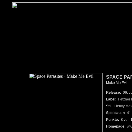
SPACE PAR
Make Me Evil
Release:
06. Ju
Label:
Fetzner
Stil:
Heavy Metal
Spieldauer:
41 
Punkte:
8 von 
Homepage:
/w