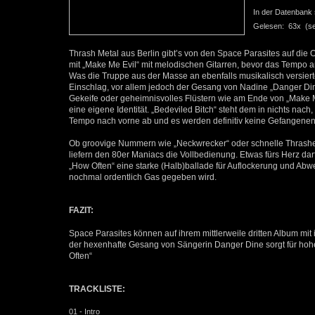
In der Datenbank se
Gelesen: 63x (seit
Thrash Metal aus Berlin gibt’s von den Space Parasites auf die
mit „Make Me Evil“ mit melodischen Gitarren, bevor das Tempo an
Was die Truppe aus der Masse an ebenfalls musikalisch versiert
Einschlag, vor allem jedoch der Gesang von Nadine „Danger Din
Gekeife oder geheimnisvolles Flüstern wie am Ende von „Make Me 
eine eigene Identität. „Bedeviled Bitch“ steht dem in nichts na
Tempo nach vorne ab und es werden definitiv keine Gefangen
Ob groovige Nummern wie „Neckwrecker“ oder schnelle Thrasher
liefern den 80er Maniacs die Vollbedienung. Etwas fürs Herz darf 
„How Often“ eine starke (Halb)ballade für Auflockerung und Abw
nochmal ordentlich Gas gegeben wird.
FAZIT:
Space Parasites können auf ihrem mittlerweile dritten Album mi
der hexenhafte Gesang von Sängerin Danger Dine sorgt für hoh
Often“
TRACKLISTE:
01 - Intro