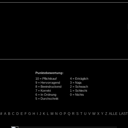
Punktebewertung:
10 = Pflichtkauf
4 = Erträglich
9 = Hervorragend
3 = Naja
8 = Beeindruckend
2 = Schwach
7 = Korrekt
1 = Schlecht
6 = In Ordnung
0 = Nichts
5 = Durchschnitt
#
A
B
C
D
E
F
G
H
I
J
K
L
M
N
O
P
Q
R
S
T
U
V
W
X
Y
Z
ALLE
LAST