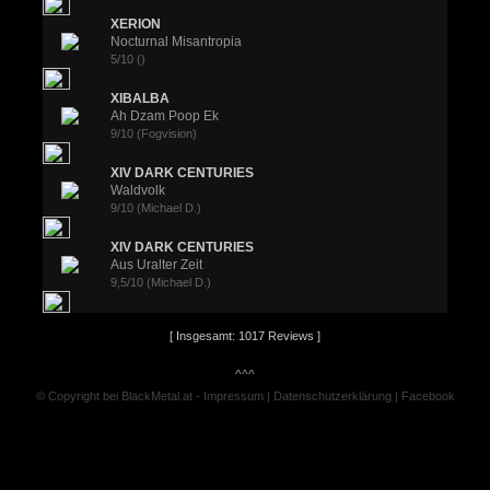
XERION
Nocturnal Misantropia
5/10 ()
XIBALBA
Ah Dzam Poop Ek
9/10 (Fogvision)
XIV DARK CENTURIES
Waldvolk
9/10 (Michael D.)
XIV DARK CENTURIES
Aus Uralter Zeit
9,5/10 (Michael D.)
[ Insgesamt: 1017 Reviews ]
^^^
© Copyright bei BlackMetal.at -
Impressum
|
Datenschutzerklärung
|
Facebook