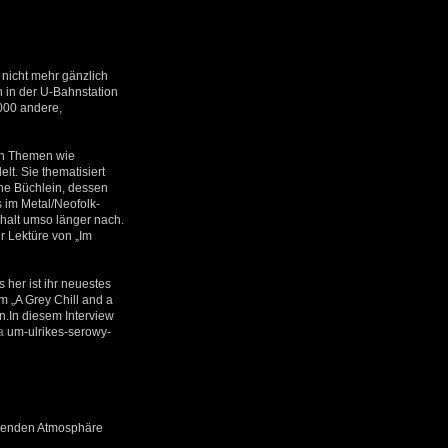
 nicht mehr gänzlich
n in der U-Bahnstation
2000 andere,
ten Themen wie
t. Sie thematisiert
nne Büchlein, dessen
s im Metal/Neofolk-
Inhalt umso länger nach.
r Lektüre von „Im
 her ist ihr neuestes
m „A Grey Chill and a
n.In diesem Interview
a
um-ulrikes-serowy-
emmenden Atmosphäre