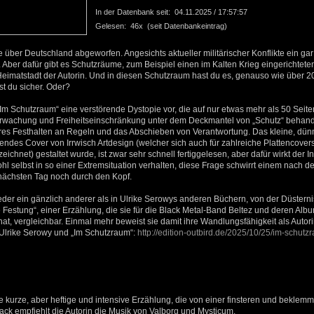
In der Datenbank seit: 04.11.2025 / 17:57:57
Gelesen: 46x (seit Datenbankeintrag)
ber Deutschland abgeworfen. Angesichts aktueller militärischer Konflikte ein gar
Aber dafür gibt es Schutzräume, zum Beispiel einen im Kalten Krieg eingerichtete
 Heimatstadt der Autorin. Und in diesen Schutzraum hast du es, genauso wie über 
ist du sicher. Oder?
 „Im Schutzraum“ eine verstörende Dystopie vor, die auf nur etwas mehr als 50 Sei
wachung und Freiheitseinschränkung unter dem Deckmantel von „Schutz“ behandel
tures Festhalten an Regeln und das Abschieben von Verantwortung. Das kleine, dü
endes Cover von Irrwisch Artdesign (welcher sich auch für zahlreiche Plattencover
zeichnet) gestaltet wurde, ist zwar sehr schnell fertiggelesen, aber dafür wirkt der 
l selbst in so einer Extremsituation verhalten, diese Frage schwirrt einem nach de
ächsten Tag noch durch den Kopf.
eder ein gänzlich anderer als in Ulrike Serowys anderen Büchern, von der Düsternis
 Festung“, einer Erzählung, die sie für die Black Metal-Band Beltez und deren Albu
at, vergleichbar. Einmal mehr beweist sie damit ihre Wandlungsfähigkeit als Autori
 Ulrike Serowy und „Im Schutzraum“:
http://edition-outbird.de/2025/10/25/im-schutzr
ne kurze, aber heftige und intensive Erzählung, die von einer finsteren und bekl
rack empfiehlt die Autorin die Musik von Valborg und Mysticum.