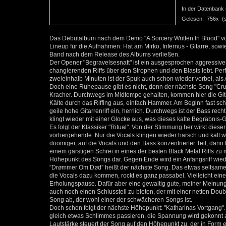
In der Datenbank se
Gelesen: 756x (se
Das Debutalbum nach dem Demo "A Sorcery Written In Blood" vo
Lineup für die Aufnahmen: Hat am Mirko, Infernus - Gitarre, s
Band nach dem Release des Albums verließen.
Der Opener "Begravelsesnatt" ist ein ausgesprochen aggressi
changierenden Riffs über den Strophen und den Blasts lebt. Pe
zweieinhalb Minuten ist der Spuk auch schon wieder vorbei, al
Doch eine Ruhepause gibt es nicht, denn der nächste Song "Crush
Kracher. Durchwegs im Midtempo gehalten, kommen hier die Gitar
Kälte durch das Riffing aus, einfach Hammer. Am Beginn fast sc
geile hohe Gitarrenriff ein, herrlich. Durchwegs ist der Bass rec
klingt wieder mit einer Glocke aus, was dieses kalte Begräbnis-G
Es folgt der Klassiker "Ritual". Von der Stimmung her wirkt die
vorhergehende. Nur die Vocals klingen wieder harsch und kalt wi
doomiger, auf die Vocals und den Bass konzentrierter Teil, dan
einem garstigen Schrei in eines der besten Black Metal Riffs zu 
Höhepunkt des Songs dar. Gegen Ende wird ein Anfangsriff wiede
”Drømmer Om Død” heißt der nächste Song. Das etwas seltsame S
die Vocals dazu kommen, rockt es ganz passabel. Vielleicht eine
Erholungspause. Dafür aber eine gewaltig gute, meiner Meinung n
auch noch einen Schlussteil zu bieten, der mit einer netten Doubl
Song ab, der wohl einer der schwächeren Songs ist.
Doch schon folgt der nächste Höhepunkt: "Katharinas Vortgang".
gleich etwas Schlimmes passieren, die Spannung wird gekonnt a
Lautstärke steuert der Song auf den Höhepunkt zu, der in Form 