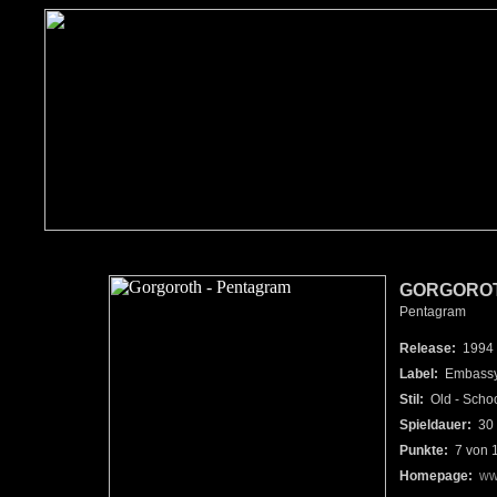
GORGORO
Pentagram
Release:
1994
Label:
Embassy 
Stil:
Old - Schoo
Spieldauer:
30 
Punkte:
7 von 
Homepage:
ww