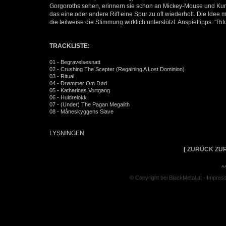
Gorgoroths sehen, erinnern sie schon an Mickey-Mouse und Kumpa
das eine oder andere Riff eine Spur zu oft wiederholt. Die Idee 
die teilweise die Stimmung wirklich unterstützt. Anspieltipps: "R
TRACKLISTE:
01 - Begravelsesnatt
02 - Crushing The Scepter (Regaining A Lost Dominion)
03 - Ritual
04 - Drømmer Om Død
05 - Katharinas Vortgang
06 - Huldrelokk
07 - (Under) The Pagan Megalith
08 - Måneskyggens Slave
LYSNINGEN
[
ZURÜCK ZUR
^
© Copyright bei BlackMetal.at -
Impres