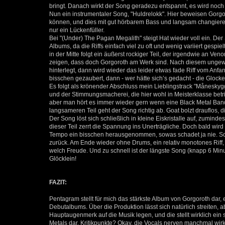
bringt. Danach wirkt der Song geradezu entspannt, es wird noch 
Nun ein instrumentaler Song, "Huldrelokk". Hier beweisen Gorg
können, und dies mit gut hörbarem Bass und langsam changierenden
nur ein Lückenfüller.
Bei "(Under) The Pagan Megalith" steigt Hat wieder voll ein. De
Albums, da die Riffs einfach viel zu oft und wenig variiert gespie
in der Mitte folgt ein äußerst rockiger Teil, der irgendwie an Ve
zeigen, dass doch Gorgoroth am Werk sind. Nach diesem ungewöhn
hinterlegt, dann wird wieder das leider etwas fade Riff vom Anf
bisschen gezaubert, dann - wer hätte sich’s gedacht - die Glocke
Es folgt als krönender Abschluss mein Lieblingstrack "Månesky
und der Stimmungsmacherei, die hier wohl in Meisterklasse betri
aber man hört es immer wieder gern wenn eine Black Metal Band
langsameren Teil geht der Song richtig ab. Goat bolzt drauflos, 
Der Song löst sich schließlich in kleine Eiskristalle auf, zumin
dieser Teil zerrt die Spannung ins Unerträgliche. Doch bald wird 
Tempo ein bisschen herausgenommen, sowas schadet ja nie. Sch
zurück. Am Ende wieder ohne Drums, ein relativ monotones Riff
welch Freude. Und zu schnell ist der längste Song (knapp 6 Mi
Glöcklein!
FAZIT:
Pentagram stellt für mich das stärkste Album von Gorgoroth dar,
Debutalbums. Über die Produktion lässt sich natürlich streiten, a
Hauptaugenmerk auf die Musik legen, und die stellt wirklich ein
Metals dar. Kritikpunkte? Okay, die Vocals nerven manchmal wi