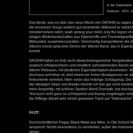
In der Datenbank se
Gelesen: 437x (se
Das Beste, was es über das neue Album von GROHM zu sagen gibt
die einzelnen Songs wirklich gut vorantreibt. Während er nämlic
miniskirt torture witch, yeah sprang your mind, only the legion o
eisigen Winterlandschaften aus Gitarrenriffs und Trommelgewitte
Mitmusiker zusammenzuhalten. Gleichzeitig transportieren die d
Albums (voran ging eine Demo) der Wiener Band, das in Eigenp
kommt.
GROHM haben es trotz recht abwechslungsreicher Songstrukturen 
ungleich erfolgreicheren und inhaltlich nahestehenden Ban
älteren Releases, mit deutlicher Eigenständigkeit abzuheben. 
durchaus anhörbar ist, wird einem ein hoher Musikgenuss vor al
Instrumente vermiest. Allen voran das holprige Schlagzeug. Di
der etwaigen Stops und Breaks möchte ich hier gar nicht erwähn
mein Anspieltip, mit schöner Spoken-Word-Dramatik, hat durc
Text auch nicht ganz so schleppend und traurig vorgetragen wir
die Riffolge ähnelt sehr einem gewissen Track auf "Totenwache"
FAZIT:
Durchschnittlicher Pagan Black Metal aus Wien, in Old-School-Ma
verspricht: Nichts besonderes zu vermerken, außer die instru
sehen.