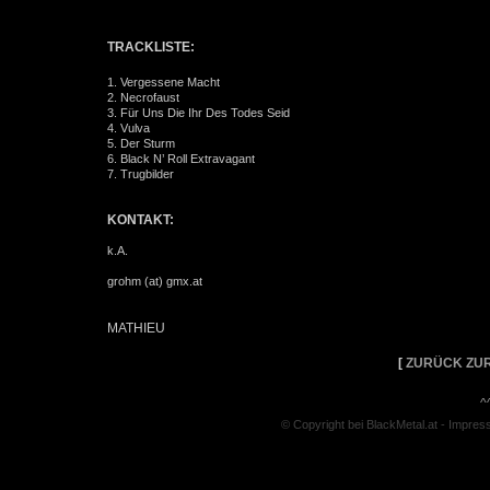
TRACKLISTE:
1. Vergessene Macht
2. Necrofaust
3. Für Uns Die Ihr Des Todes Seid
4. Vulva
5. Der Sturm
6. Black N’ Roll Extravagant
7. Trugbilder
KONTAKT:
k.A.
grohm (at) gmx.at
MATHIEU
[
ZURÜCK ZUR
^
© Copyright bei BlackMetal.at -
Impres