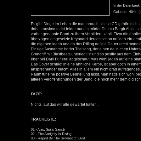
In der Datenbank se
Gelesen: 404x (se
Es gibt Dinge im Leben die man braucht, diese CD gehört nicht
dabei rauskommt ist leider nur ein müder Dimmu Borgir Abklatsc
vorher genannte Band zu ihren Vorbildern zählt. Etwa die ähnli
überzogen eingesetzte Keyboard deuten schon auf den ein-deuti
die eigenen Ideen und da das Riffing auf die Dauer recht monot
Einzige Ausnahme ist der Titelsong, der einen deutlichen Unters
Grundriff mit Blastbeats unterlegt ist und so positiv aus dem Ein
eher bei Dark Funeral abgeschaut, was wohl jeden auf eine plak
Das Cover schlägt in eine ähnliche Kerbe, ist aber doch in e
ansprechender macht. Alles in allem ein nicht grad aufregendes 
Raum für eine positive Beurteilung lässt. Man hätte sich wohl b
älteren Veröffentlichungen der Band, die noch mehr dem old scho
FAZIT:
Nichts, auf das wir alle gewartet hätten...
TRACKLISTE:
01 - Alas, Spiriti Sancti
02 - The Almighty Is Rising
03 - Raped By The Servant Of God