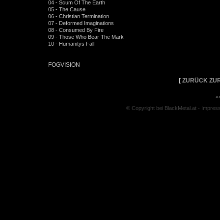
04 - Scum Of The Earth
05 - The Cause
06 - Christian Termination
07 - Deformed Imaginations
08 - Consumed By Fire
09 - Those Who Bear The Mark
10 - Humanitys Fall
FOGVISION
[
ZURÜCK ZUR
^
© Copyright bei BlackMetal.at -
Impres