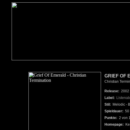
GRIEF OF 
Christian Termin
Release:
2002
Label:
Listena
Stil:
Melodic - B
Spieldauer:
50 
Punkte:
2 von 
Homepage:
Ke