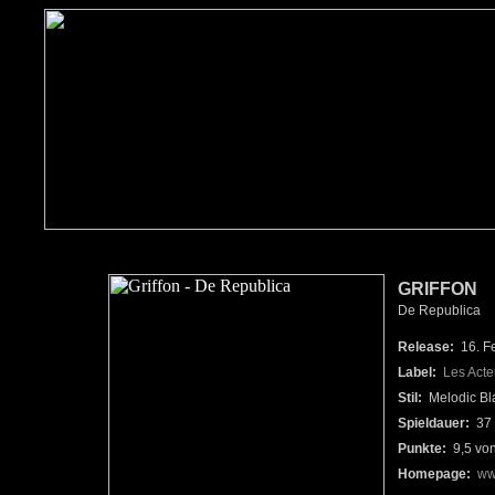
GRIFFON
De Republica
Release:
16. F
Label:
Les Act
Stil:
Melodic Bl
Spieldauer:
37 
Punkte:
9,5 vo
Homepage:
ww