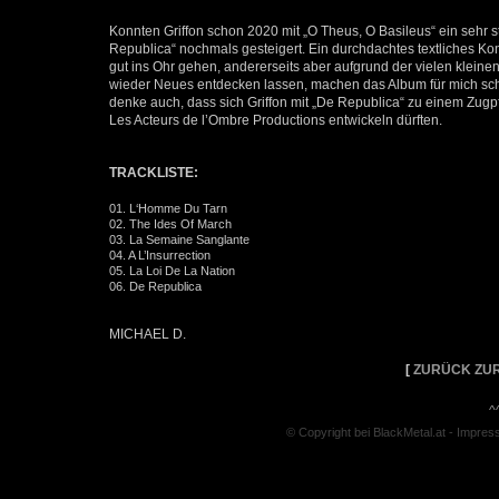
Konnten Griffon schon 2020 mit „O Theus, O Basileus“ ein sehr 
Republica“ nochmals gesteigert. Ein durchdachtes textliches Ko
gut ins Ohr gehen, andererseits aber aufgrund der vielen klei
wieder Neues entdecken lassen, machen das Album für mich sch
denke auch, dass sich Griffon mit „De Republica“ zu einem Zugp
Les Acteurs de l’Ombre Productions entwickeln dürften.
TRACKLISTE:
01. L‘Homme Du Tarn
02. The Ides Of March
03. La Semaine Sanglante
04. A L’Insurrection
05. La Loi De La Nation
06. De Republica
MICHAEL D.
[
ZURÜCK ZUR
^
© Copyright bei BlackMetal.at -
Impres