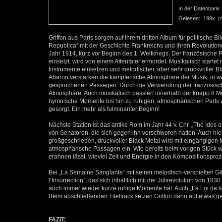
In der Datenbank se
Gelesen: 199x (se
Griffon aus Paris sorgen auf ihrem dritten Album für politische 
Republica“ mit der Geschichte Frankreichs und ihren Revolutio
Jahr 1914, kurz vor Beginn des 1. Weltkriegs. Der französische 
einsetzt, wird von einem Attentäter ermordet. Musikalisch start
Instrumente einsetzen und melodischer, aber sehr druckvoller B
Aharon verstärken die kämpferische Atmosphäre der Musik, in we
gesprochenen Passagen. Durch die Verwendung der französisch
Atmosphäre. Auch musikalisch passiert innerhalb der knapp 8 Mi
hymnische Momente bis hin zu ruhigen, atmosphärischen Parts w
gesorgt. Ein mehr als fulminanter Beginn!
Nächste Station ist das antike Rom im Jahr 44 v. Chr. „The Ide
von Senatoren, die sich gegen ihn verschworen hatten. Auch hi
großgeschrieben, druckvoller Black Metal wird mit eingängigen
atmosphärische Passagen ein. Wie bereits beim vorigen Stück wir
erahnen lässt, wieviel Zeit und Energie in den Kompositionspro
Bei „La Semaine Sanglante“ mit seiner melodisch-verspielten Git
l’Insurrection”, das sich inhaltlich mit der Julirevolution von 18
auch immer wieder kurze ruhige Momente hat. Auch „La Loi de l
Beim abschließenden Titeltrack setzen Griffon dann auf etwas 
FAZIT: