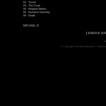
02 - Tyrant
03 - The Crypt
04 - Kingdom Below
05 - Doorless Doorway
06 - Death
MICHAEL D.
[
ZURÜCK ZUR
^
© Copyright bei BlackMetal.at -
Impres