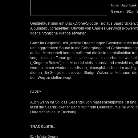
In der Datenbank se
Gelesen: 161x (se
Geisterfaust sind ein BlackDrone/Sludge Trio aus Saarbrücken, d
Albumdebüt präsentiert. Obwohl von Charles Greywolf (Powerwol
oder sinfonische Klänge erwarten.
Ganz im Gegenteil, mit „Infinite Dream“ legen Geisterfaust mit 
und aggressiven Sound in die Gehörgänge und Gehirnwindungen 
auf die Menschheit heraus, während die Instrumentalfraktion tro
sorgt. In dieser Tonart geht es auch weiter, mal schneller wie b
(„Kingdom Below“), die Musik ist stets intensiv und versteht es, 
werden immer wieder melodische, atmosphärische oder auch gr
dienen, die Songs zu massiven Sludge-Walzen aufzubauen, die m
den Weg zu stellen wagt.
FAZIT:
Auch wenn ihr Stil das Gegenteil von massenkompatibel ist und s
lässt die Saarbrückener Band mit ihrem Debütalbum eine wirkl
Hörerschaft los. In Deckung!
TRACKLISTE:
01 - Infinite Dream