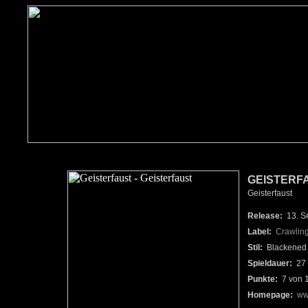
GEISTERF
Geisterfaust
Release:
13. S
Label:
Crawlin
Stil:
Blackened 
Spieldauer:
27 
Punkte:
7 von 
Homepage:
ww