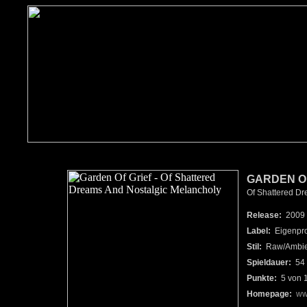
GARDEN OF
Of Shattered Dre
Release:
2009
Label:
Eigenpro
Stil:
Raw/Ambien
Spieldauer:
54 
Punkte:
5 von 
Homepage:
ww