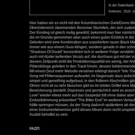
In der Datenbank se
Gelesen: 312x (se
Hier haben wir es nicht mit den Kolumbianischen Dark/Doom-Me
Oberösterreich stammenden Boronian Sturmfels, der sich zudem fü
Der Einstieg ist gleich mutig gewählt, bekommt man hier nämlic
die im Grunde genommen aber auch einen guten Einblick in die 
Geboten wird eine Kombination aus unpoliertem rauen Black Met
immer wie aus einem Guss klingen, sondern gerade in den schnel
"Shadows Of Doubt” konzentriert sich in weiterer Folge verstärk
auch mit düster keifenden Vocals auf, die durchaus gut mit de
diesem Zeitpunkt sinkt die Produktionsqualität ein wenig, der An
Flötenklänge geleiten in den Track hinein, dessen beklemme
Mit einem Deut mehr Melodie versehen erklingt danach "Into T
Song mit Flötensequenzen aufwartet, im Gegensatz dazu jedoch e
simpel und geradlinig aufgebaut, in den flotteren Abschnitten g
Ohren nicht all zu sehr täuschen gibt es im letzten Drittel eine 
Bereicherung darstellt. Depressiv und gemächlich wird es ansc
Love" wieder etwas mehr auf das Gaspedal tritt ohne dabei abe
Endzeitstimmung präsentiert "The Bitter End" im weiteren Verlau
hätte sprengen müssen, da der Song dadurch spätestens ab der
einer Instrumentalversion geht dieses Album dann recht unspek
Ausfall behaftet zu sein.
FAZIT: