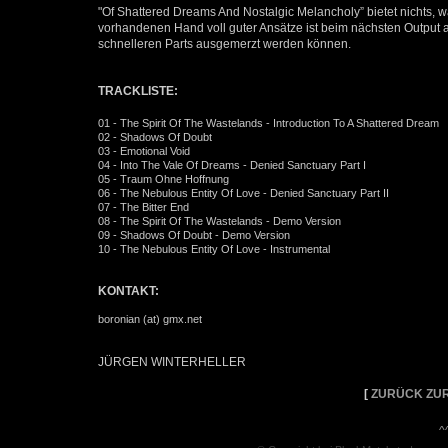
"Of Shattered Dreams And Nostalgic Melancholy” bietet nichts, 
vorhandenen Hand voll guter Ansätze ist beim nächsten Output a
schnelleren Parts ausgemerzt werden können.
TRACKLISTE:
01 - The Spirit Of The Wastelands - Introduction To A Shattered Dream
02 - Shadows Of Doubt
03 - Emotional Void
04 - Into The Vale Of Dreams - Denied Sanctuary Part I
05 - Traum Ohne Hoffnung
06 - The Nebulous Entity Of Love - Denied Sanctuary Part II
07 - The Bitter End
08 - The Spirit Of The Wastelands - Demo Version
09 - Shadows Of Doubt - Demo Version
10 - The Nebulous Entity Of Love - Instrumental
KONTAKT:
boronian (at) gmx.net
JÜRGEN WINTERHELLER
[
ZURÜCK ZUR
^