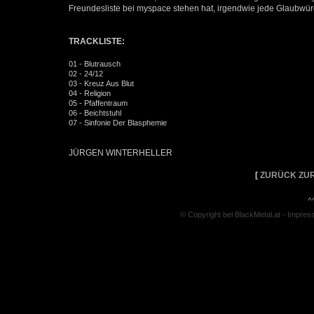
Freundesliste bei myspace stehen hat, irgendwie jede Glaubwürdig
TRACKLISTE:
01 - Blutrausch
02 - 24/12
03 - Kreuz Aus Blut
04 - Religion
05 - Pfaffentraum
06 - Beichtstuhl
07 - Sinfonie Der Blasphemie
JÜRGEN WINTERHELLER
[
ZURÜCK ZUR
^
© Copyright bei BlackMetal.at -
Impres