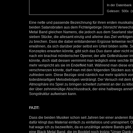
In der Datenbank se
Gelesen: 500x (se
Eine nette und passende Bezeichnung für ihren ersten musika
beiden Satansbraten aus dem Fichtelgebirge (Vorsicht Verwechs
Metal Band gleichen Namens, die jedoch aus dem Saarland stam
sieben Stücke, die allesamt einzig und alleine das Ziel verfolg
zu brechen. Dass die dabei entstandenen Ergüsse teilweise recht
erwähnen, da sich darüber jeder selbst ein Urteil bilden sollte. S
Konzeptes erwarten könnte, gibt sich das Duo dann aber nicht in
nach ein brachial mörderischer Opener, der alle Gotteshäuser 
könnte, doch statt dessen vernimmt man lediglich eine seichte 
mehr verspricht als sie im Endeffekt hält. Während man diese er
verschmerzen könnte, darf man mit den folgenden Stücken aus s
zufrieden sein. Diese Bezüge sind nämlich nur mehr spärlich 
todesbleiartigen Melodiebögen verdrängt. Der Versuch mit dem
Atmosphäre ins Spiel zu bringen scheitert zumeist an der zu k
der über zehnminütige Abschlusstrack, der eine halbwegs anne
Songstruktur aufweisen kann.
FAZIT:
Dass die beiden Musiker schon seit Jahren bei einer anderen Ba
dafür klingt das Material einfach zu einfallslos und uninspirier
hat wage ich zu bezweifeln, da es unzählige andere Bands gibt
eine Black Metal Band, die im Booklet noch trotzig "Unser Dan