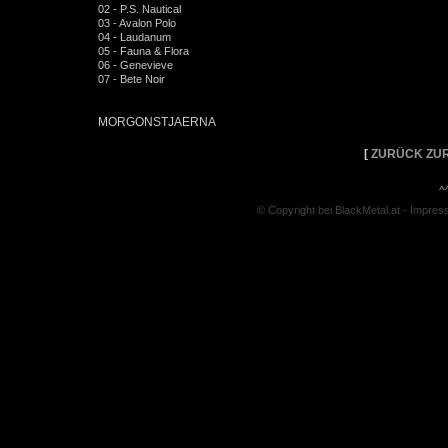
02 - P.S. Nautical
03 - Avalon Polo
04 - Laudanum
05 - Fauna & Flora
06 - Genevieve
07 - Bete Noir
MORGONSTJAERNA
[
ZURÜCK ZUR
^
© Copyright bei BlackMetal.at -
Impres