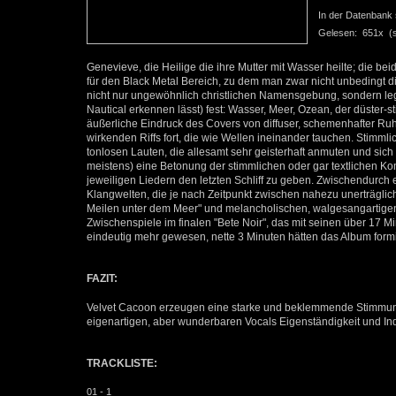
In der Datenbank se
Gelesen: 651x (se
Genevieve, die Heilige die ihre Mutter mit Wasser heilte; die b
für den Black Metal Bereich, zu dem man zwar nicht unbedingt di
nicht nur ungewöhnlich christlichen Namensgebung, sondern legen
Nautical erkennen lässt) fest: Wasser, Meer, Ozean, der düster-st
äußerliche Eindruck des Covers von diffuser, schemenhafter Ruhe
wirkenden Riffs fort, die wie Wellen ineinander tauchen. Stimmli
tonlosen Lauten, die allesamt sehr geisterhaft anmuten und sich p
meistens) eine Betonung der stimmlichen oder gar textlichen Ko
jeweiligen Liedern den letzten Schliff zu geben. Zwischendurch 
Klangwelten, die je nach Zeitpunkt zwischen nahezu unerträglic
Meilen unter dem Meer" und melancholischen, walgesangartigen
Zwischenspiele im finalen "Bete Noir", das mit seinen über 17 Mi
eindeutig mehr gewesen, nette 3 Minuten hätten das Album for
FAZIT:
Velvet Cacoon erzeugen eine starke und beklemmende Stimmun
eigenartigen, aber wunderbaren Vocals Eigenständigkeit und Indi
TRACKLISTE:
01 - 1