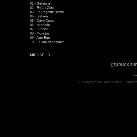
01 - Géhenne
02 - Enfant Zéro
03 - La Régente Bleme
04 - Ieshara
05 - Cave Canem
06 - Morphée
07 - Graisse
08 - Monstre
09 - Alter Ego
10 - Le Mal Nécessaire
MICHAEL D.
[
ZURÜCK ZUR
^
© Copyright bei BlackMetal.at -
Impres