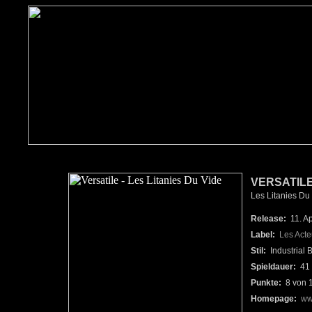
VERSATIL
Les Litanies Du 
Release:
11. Ap
Label:
Les Act
Stil:
Industrial 
Spieldauer:
41 
Punkte:
8 von 
Homepage:
ww