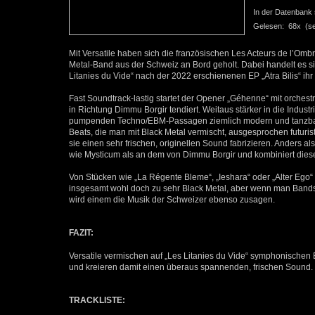
In der Datenbank se
Gelesen: 68x (seit
Mit Versatile haben sich die französischen Les Acteurs de l’Omb
Metal-Band aus der Schweiz an Bord geholt. Dabei handelt es s
Litanies du Vide“ nach der 2022 erschienenen EP „Atra Bilis“ ihr
Fast Soundtrack-lastig startet der Opener „Géhenne“ mit orches
in Richtung Dimmu Borgir tendiert. Weitaus stärker in die Indust
pumpenden Techno/EBM-Passagen ziemlich modern und tanzbar au
Beats, die man mit Black Metal vermischt, ausgesprochen futuris
sie einen sehr frischen, originellen Sound fabrizieren. Anders 
wie Mysticum als an dem von Dimmu Borgir und kombiniert dies
Von Stücken wie „La Régente Bleme“, „Ieshara“ oder „Alter Ego“ 
insgesamt wohl doch zu sehr Black Metal, aber wenn man Band
wird einem die Musik der Schweizer ebenso zusagen.
FAZIT:
Versatile vermischen auf „Les Litanies du Vide“ symphonischen 
und kreieren damit einen überaus spannenden, frischen Sound.
TRACKLISTE: