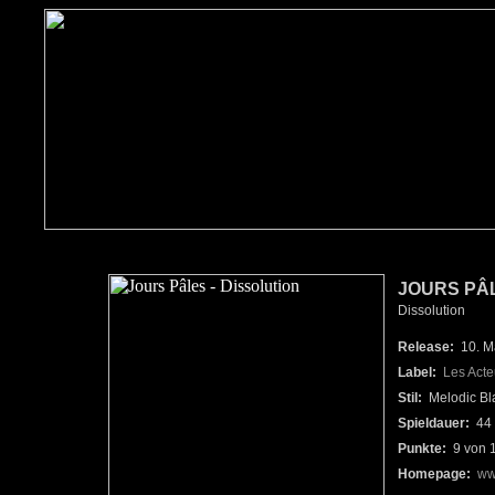
JOURS PÂ
Dissolution
Release:
10. M
Label:
Les Act
Stil:
Melodic Bl
Spieldauer:
44 
Punkte:
9 von 
Homepage:
ww