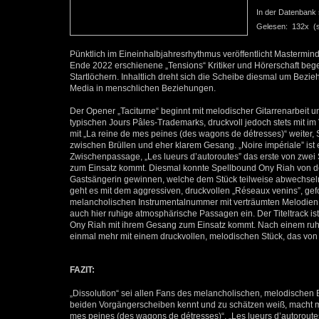
In der Datenbank se
Gelesen: 132x (se
Pünktlich im Eineinhalbjahresrhythmus veröffentlicht Mastermi
Ende 2022 erschienene „Tensions“ Kritiker und Hörerschaft begeis
Startlöchern. Inhaltlich dreht sich die Scheibe diesmal um Be
Media in menschlichen Beziehungen.
Der Opener „Taciturne“ beginnt mit melodischer Gitarrenarbeit
typischen Jours Pâles-Trademarks, druckvoll jedoch stets mit i
mit „La reine de mes peines (des wagons de détresses)“ weiter,
zwischen Brüllen und eher klarem Gesang. „Noire impériale” ist 
Zwischenpassage, „Les lueurs d’autoroutes” das erste von zwei 
zum Einsatz kommt. Diesmal konnte Spellbound Ony Riah von 
Gastsängerin gewinnen, welche dem Stück teilweise abwechselnd,
geht es mit dem aggressiven, druckvollen „Réseaux venins”, gef
melancholischen Instrumentalnummer mit verträumten Melodien. 
auch hier ruhige atmosphärische Passagen ein. Der Titeltrack is
Ony Riah mit ihrem Gesang zum Einsatz kommt. Nach einem ruh
einmal mehr mit einem druckvollen, melodischen Stück, das von 
FAZIT:
„Dissolution“ sei allen Fans des melancholischen, melodischen 
beiden Vorgängerscheiben kennt und zu schätzen weiß, macht mit
mes peines (des wagons de détresses)“, „Les lueurs d’autoroute