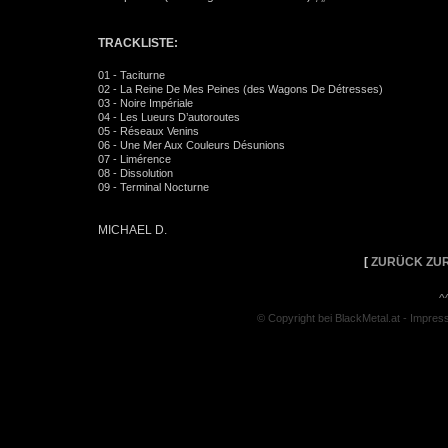
TRACKLISTE:
01 - Taciturne
02 - La Reine De Mes Peines (des Wagons De Détresses)
03 - Noire Impériale
04 - Les Lueurs D’autoroutes
05 - Réseaux Venins
06 - Une Mer Aux Couleurs Désunions
07 - Limérence
08 - Dissolution
09 - Terminal Nocturne
MICHAEL D.
[
ZURÜCK ZUR
^
© Copyright bei BlackMetal.at -
Impres