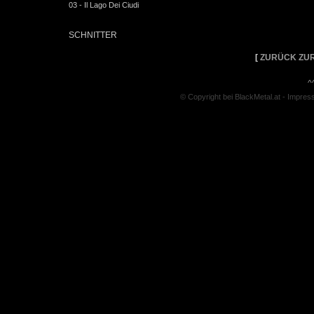
03 - Il Lago Dei Ciudi
SCHNITTER
[
ZURÜCK ZUR
^
© Copyright bei BlackMetal.at -
Impres