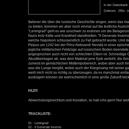
In der Datenbank se
Gelesen: 295x (se
Italiener die über die russische Geschichte singen, wenn das ma
zu bieten, kommen wir aber noch einmal auf die textliche Ausrich
"Leningrad" geht es wie unschwer zu erahnen um die Belagerun
Nazis trotz Kälte und Krankheit standhielten. "Il Generale Inve
welche Napoleon schlussendlich zu Fall gebracht wurde. Und der 
Peipus um 1242 bei der Prinz Aleksandr Nevskij in einer epische
jegliche militärischen Feldzüge auf russischem Boden beendete.
angesprochen auch nicht von schlechten Eltern ist. Schneidige
Akustikeinlagen ab, was dem Material jene Epik verleiht, die i
zumeist im gemächlichen Midtempobereich, wobei aber auch hin
was die Lunge hergibt, wobei auch der Klargesang mit seiner 
weiß mich nicht so richtig zu überzeugen, da es manchmal einfac
ausbügeln können sie wahrscheinlich in eine große Zukunft blic
FAZIT:
Abwechslungsreichtum und Inovation, so hab ichs gern! Nur weit
TRACKLISTE:
01 - Leningrad
02 - Il Generale Inverno