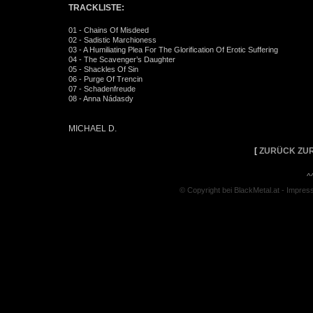
TRACKLISTE:
01 - Chains Of Misdeed
02 - Sadistic Marchioness
03 - A Humiliating Plea For The Glorification Of Erotic Suffering
04 - The Scavenger’s Daughter
05 - Shackles Of Sin
06 - Purge Of Trencin
07 - Schadenfreude
08 - Anna Nádasdy
MICHAEL D.
[
ZURÜCK ZUR
^
© Copyright bei BlackMetal.at -
Impres