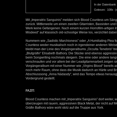
In der Datenbank se
Gelesen: 108x (se
Mit „Imperatrix Sanguinis” melden sich Blood Countess um Sänge
zurück. Mittlerweile um einen zweiten Gitarristen, Bassisten un
Werk keine Gefangenen. Nach einem kurzen Horrofilm-artigen Intr
Misdeed“ auf klassisch old-schoolige Weise los, verzichtet dabe
Nummern wie „Sadistic Marchioness” oder „A Humiliating Plea for 
Countess weder musikalisch noch in irgendeiner anderen Weise ei
bleibt man der Linie des Vorgängeralbums „Occulta Tenebris“ tr
„Blutgräfin“ Elisabeth Bathory. Die Stücke sind ebenso aggress
beim Songwriting nochmals steigern. Die eine oder andere lang
verschnaufen und vor allem bei der Leadgitarrenarbeit zeigen s
Vorgängeralbum mit einer Nummer wie „Virgins Blood“ bereits a
noch mehr Raum, ohne dass die Musik dadurch an Härte und Bru
Abschlusssong „Anna Nádasdy“, wird das Tempo etwas heraus
Vordergrund gestellt.
FAZIT:
Blood Countess machen mit „Imperatrix Sanguinis” dort weiter, 
überzeugen mit rauem, aggressiven Black Metal, der nicht auf 
Gräfin Bathory wäre wohl stolz auf die Truppe aus York.