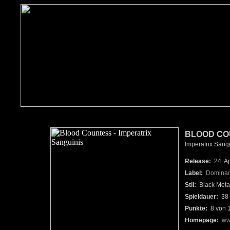
BLOOD CO
Imperatrix Sangu
Release:
24. Ap
Label:
Dominan
Stil:
Black Meta
Spieldauer:
38 
Punkte:
8 von 
Homepage:
ww