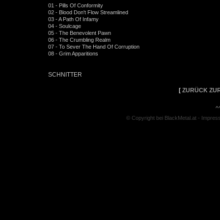
01 - Pills Of Conformity
02 - Blood Don't Flow Streamlined
03 - A Path Of Infamy
04 - Soulcage
05 - The Benevolent Pawn
06 - The Crumbling Realm
07 - To Sever The Hand Of Corruption
08 - Grim Apparitions
SCHNITTER
[
ZURÜCK ZUR
^
© Copyright bei BlackMetal.at -
Impres