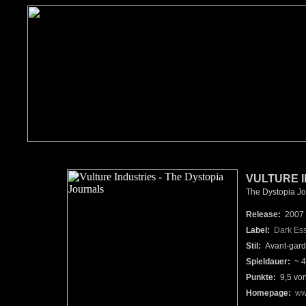
VULTURE I
The Dystopia Jo
Release:
2007
Label:
Dark Es
Stil:
Avant-gard
Spieldauer:
~ 4
Punkte:
9,5 vo
Homepage:
ww