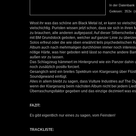
In der Datenbank se
Gelesen: 353x (se
Wisst ihr was das schöne am Black Metal ist, er kann so vielschi
vielschichtig. Puristen wissen jetzt schon, dass sie sich in ihr
zu brauchen, alle anderen aufgepasst. Auf dieser Silberscheibe 
mit BM Grundstock geboten, welcher auf ganzer Linie zu überzeu
Solos erfreut oder die wie oben erwähnt teils psychedelischen 
Album auch nach mehrmaligen durchhören immer noch interessant 
nötige Härte, was hier geboten wird lässt so manche andere Ba
außen vor zu lassen.
Das Schlagzeug hämmert im Hintergrund wie ein Panzer dahin un
noch zusätzlich positiv forciert.
Gesanglich wird ein breites Spektrum von Klargesang über Flüst
Soundgewand einfügt.
Alles in allem bleibt zu sagen, dass Vulture Industries auf The 
wenn der Klargesang beim nächsten Album nicht bei jedem Lied 
Überraschungsfaktor gegeben und das einzige dezimiert was es 
FAZIT:
Es gibt eigentlich nur eines zu sagen, vom Feinsten!
TRACKLISTE: