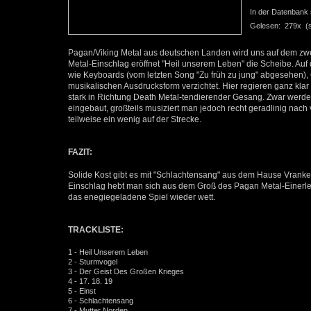
In der Datenbank se
Gelesen: 279x (se
Pagan/Viking Metal aus deutschen Landen wird uns auf dem zw
Metal-Einschlag eröffnet "Heil unserem Leben" die Scheibe. Au
wie Keyboards (vom letzten Song "Zu früh zu jung" abgesehen),
musikalischen Ausdrucksform verzichtet. Hier regieren ganz klar 
stark in Richtung Death Metal-tendierender Gesang. Zwar werd
eingebaut, großteils musiziert man jedoch recht geradlinig nach
teilweise ein wenig auf der Strecke.
FAZIT:
Solide Kost gibt es mit "Schlachtensang" aus dem Hause Vrank
Einschlag hebt man sich aus dem Groß des Pagan Metal-Einerle
das enegiegeladene Spiel wieder wett.
TRACKLISTE:
1 - Heil Unserem Leben
2 - Sturmvogel
3 - Der Geist Des Großen Krieges
4 - 17. 18. 19
5 - Einst
6 - Schlachtensang
7 - Mutter Norden