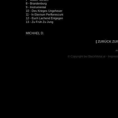
8 - Brandenburg
9 - Instrumental
10 - Des Krieges Ungeheuer
11 - In Eternum Perflorescunt
12 - Euch Lachend Entgegen
13 - Zu Früh Zu Jung
MICHAEL D.
[
ZURÜCK ZUR
^
© Copyright bei BlackMetal.at -
Impres