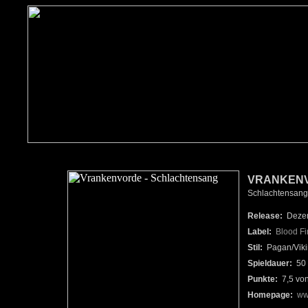
VRANKEN
Schlachtensang
Release:
Dezem
Label:
Blood Fi
Stil:
Pagan/Viki
Spieldauer:
50 
Punkte:
7,5 vo
Homepage:
ww