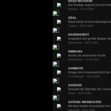
NAER MATARON
Die heutige Jugend ist nicht meh
Kaiadas - 16.11.2008
ODAL
Black Metal ist eine Ideologisch
Taaken - 29.07.2002
RAVENHORST
Angeblich der größte Magier de
Ravenhorst - 08.07.2002
RIMRUNA
Nichts als verbrannte Asche
Wintergrimm - 15.10.2014
SAMMATH
Kriege sind unausweichlich für 
J. Kruitwagen - 09.10.2002
SANGUIS
Erwartet die Wächter der Chaosb
Zhorn - 16.03.2002
SATANIC WARMASTER
Mit dem totalen Ausverkauf von Cr
Werewolf - 23.07.2002