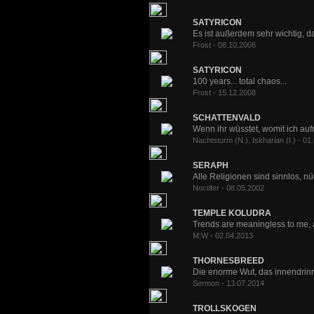
SATYRICON
Es ist außerdem sehr wichtig, da
Frost - 08.10.2006
SATYRICON
100 years... total chaos...
Frost - 15.12.2008
SCHATTENVALD
Wenn ihr wüsstet, womit ich aufn
Nachtsturm (N.), Iskharian (I.) - 01
SERAPH
Alle Religionen sind sinnlos, nü
Noctifer - 08.05.2002
TEMPLE KOLUDRA
Trends are meaningless to me, an
M:W - 02.04.2013
THORNESBREED
Die enorme Wut, das innendrin
Sermon - 13.07.2014
TROLLSKOGEN