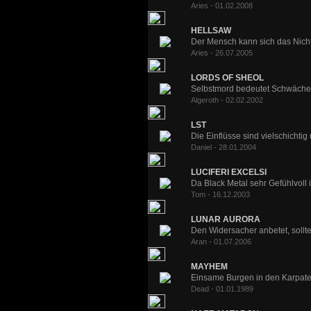
Aries - 01.02.2008
HELLSAW
Der Mensch kann sich das Nichts 
Aries - 26.07.2005
LORDS OF SHEOL
Selbstmord bedeutet Schwäche,
Algeroth - 02.02.2002
LST
Die Einflüsse sind vielschichtig 
Daniel - 28.01.2004
LUCIFERI EXCELSI
Da Black Metal sehr Gefühlvoll is
Tom - 16.12.2003
LUNAR AURORA
Den Widersacher anbetet, sollte 
Aran - 01.07.2006
MAYHEM
Einsame Burgen in den Karpaten,
Dead - 01.01.1989