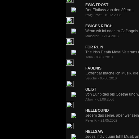
EWIG FROST
Der Einfluss von den 80ern...
Ewig Frost - 10.12.2008
EWIGES REICH
Wenn wir tot oder im Gefängnis 
Maldoror - 12.04.2013
FOR RUIN
The Irish Death Metal Veterans a
John - 03.07.2010
FÄULNIS
...offenbar mache ich Musik, die i
Seuche - 05.08.2010
GEIST
Von Euripides bis Goethe und we
Alboin - 01.08.2006
HELLBOUND
Jedem das seine, aber wer seine
Peter K. - 21.05.2002
HELLSAW
Jedes Individuum fühlt Musik and