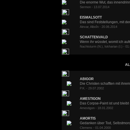
Die enorme Wut, das innendrin
Sermon - 13.07.2014
EISMALSOTT
Das sind Feststellungen, mit dene
Ainvar, Alboîn - 20.06.2014
SCHATTENVALD
Wenn ihr wüsstet, womit ich aufn
Nachtsturm (N.), Iskharian (I.) - 01
AL
ABIGOR
Die Christen schafften mit ihrem 
P.K. - 29.07.2002
AMESTIGON
Das Corpse-Paint ist und bleibt ei
Amestigon - 18.01.2002
AMORTIS
Gedanken über Tod, Selbstmord,
Clemens - 01.04.2000