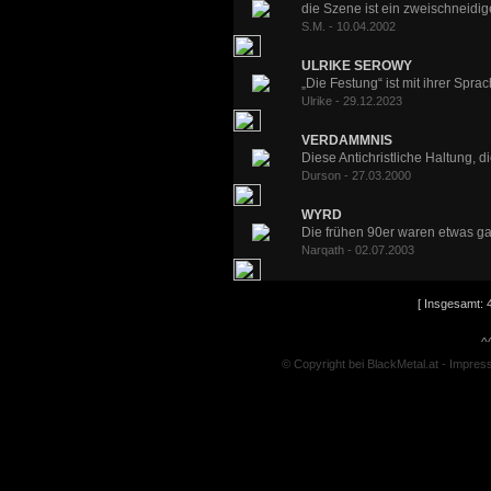
die Szene ist ein zweischneidige
S.M. - 10.04.2002
ULRIKE SEROWY
„Die Festung“ ist mit ihrer Sprac
Ulrike - 29.12.2023
VERDAMMNIS
Diese Antichristliche Haltung, d
Durson - 27.03.2000
WYRD
Die frühen 90er waren etwas ga
Narqath - 02.07.2003
[ Insgesamt: 4
^
© Copyright bei BlackMetal.at -
Impres