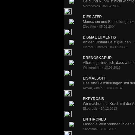
Geld und Ruhm ist nicht wichtig, 
Marchosias - 02.04.2002
DIES ATER
Menschen und Einstellungen kö
Dies Ater - 05.02.2004
DISMAL LUMENTIS
An den Dismal Geist glauben ...
Dismal Lumentis - 08.12.2008
DRENGSKAPUR
Allerdings finde ich, dass wir ni
Wintergrimm - 10.08.2013
EISMALSOTT
Das sind Feststellungen, mit dene
Ainvar, Alboîn - 20.06.2014
EKPYROSIS
Wir machen nur Krach mit der A
Ekpyrosis - 14.12.2013
ENTHRONED
Lasst die Welt brennen in den 
Sabathan - 30.01.2002