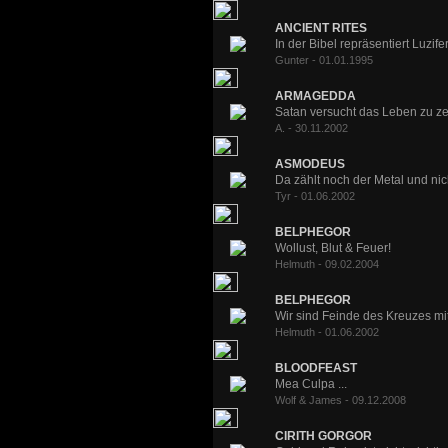
ANCIENT RITES
In der Bibel repräsentiert Luzifer
Gunter - 01.01.1995
ARMAGEDDA
Satan versucht das Leben zu zers
A. - 30.11.2002
ASMODEUS
Da zählt noch der Metal und nich
Tyr - 01.06.2002
BELPHEGOR
Wollust, Blut & Feuer!
Helmuth - 09.02.2004
BELPHEGOR
Wir sind Feinde des Kreuzes mit
Helmuth - 01.06.2002
BLOODFEAST
Mea Culpa ...
Wolf & James - 09.12.2008
CIRITH GORGOR