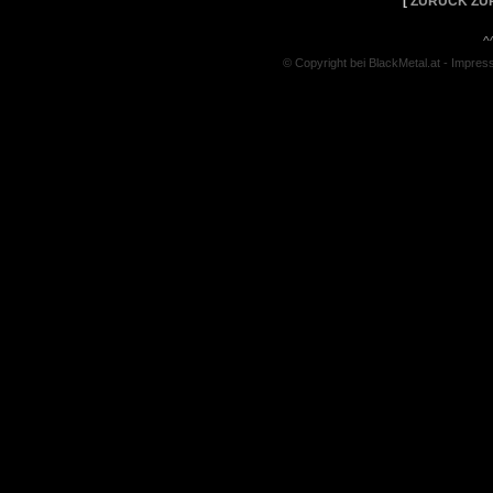
[
ZURÜCK ZU
^
© Copyright bei BlackMetal.at -
Impres