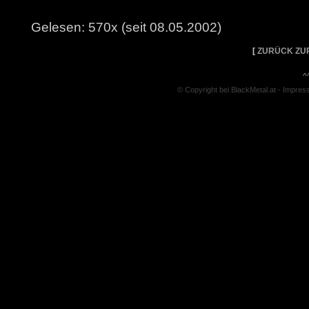
Gelesen: 570x (seit 08.05.2002)
[
ZURÜCK ZU
^
© Copyright bei BlackMetal.at -
Impres