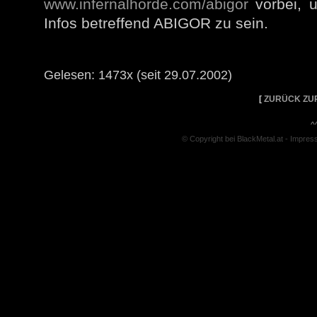
www.infernalhorde.com/abigor
vorbei, u
Infos betreffend ABIGOR zu sein.
Gelesen: 1473x (seit 29.07.2002)
[
ZURÜCK ZU
^
© Copyright bei BlackMetal.at -
Impres