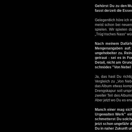
Gehörst Du zu den Mu
fasst derzeit die E
Gelegentlich höre ich 
meist schon bei neuen 
spielen. Wir spielen d
„Trüg’risches Nass“ wü
Nach meinem Dafürha
Mengenangaben auf: 
ungehobelter zu. Rei
getraut - sei es in 
Detail, nicht am Grun
schnödes "Von Nebel 
Ja, das hast Du richti
Vergleich zu „Von Nebe
das Album etwas komplex
Drengskapur soll urspr
zweiter Teil des Album
Aber jetzt wo Du es erw
Manch einer mag sich
Urgewalten Werk" einz
schmetterst Du solche
jetzt schon ungefähr
Du in naher Zukunft u