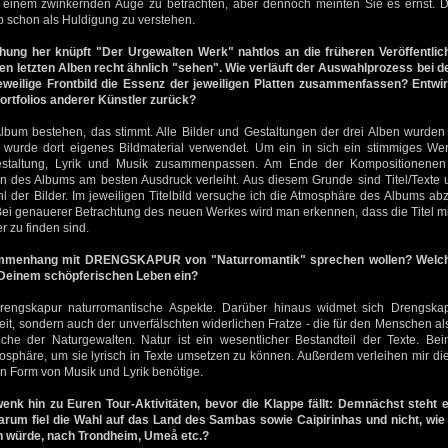
 einem zwinkernden Auge zu betrachten, aber dennoch meinten Sie es ernst. Di
lb schon als Huldigung zu verstehen.
ung her knüpft "Der Urgewalten Werk" nahtlos an die früheren Veröffentlic
en letzten Alben recht ähnlich "sehen". Wie verläuft der Auswahlprozess bei d
weilige Frontbild die Essenz der jeweiligen Platten zusammenfassen? Entwirf
 Portfolios anderer Künstler zurück?
Album bestehen, das stimmt. Alle Bilder und Gestaltungen der drei Alben wurd
ets wurde dort eigenes Bildmaterial verwendet. Um ein in sich ein stimmiges Wer
estaltung, Lyrik und Musik zusammenpassen. Am Ende der Kompositionenen 
en des Albums am besten Ausdruck verleiht. Aus diesem Grunde sind Titel/Texte u
hl der Bilder. Im jeweiligen Titelbild versuche ich die Atmosphäre des Albums abz
 Bei genauerer Betrachtung des neuen Werkes wird man erkennen, dass die Titel mit 
r zu finden sind.
mmenhang mit DRENGSKAPUR von "Naturromantik" sprechen wollen? Welche
Deinem schöpferischen Leben ein?
 Drengskapur naturromantische Aspekte. Darüber hinaus widmet sich Drengska
it, sondern auch der unverfälschten widerlichen Fratze - die für den Menschen a
he der Naturgewalten. Natur ist ein wesentlicher Bestandteil der Texte. Be
osphäre, um sie lyrisch in Texte umsetzen zu können. Außerdem verleihen mir die
n Form von Musik und Lyrik benötige.
enk hin zu Euren Tour-Aktivitäten, bevor die Klappe fällt: Demnächst steht 
arum fiel die Wahl auf das Land des Sambas sowie Caipirinhas und nicht, wi
n würde, nach Trondheim, Umeå etc.?