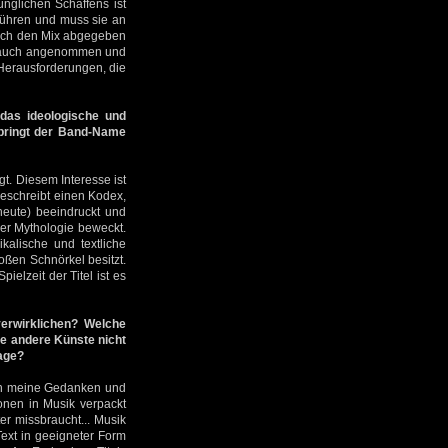
ünglichen Schaffens ist
hführen und muss sie an
auch den Mix abgegeben
em auch angenommen und
s Herausforderungen, die
das ideologische und
bringt der Band-Name
t. Diesem Interesse ist
eschreibt einen Kodex,
heute) beeindruckt und
der Mythologie beweckt.
kalische und textliche
roßen Schnörkel besitzt.
lzeit der Titel ist es
erwirklichen? Welche
ie andere Künste nicht
age?
ich meine Gedanken und
onen in Musik verpackt
r missbraucht... Musik
 Text in geeigneter Form