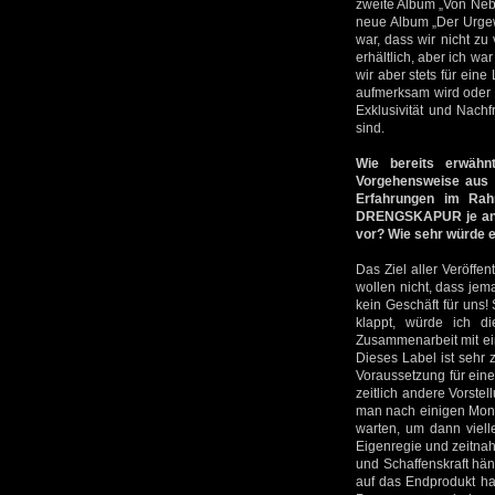
zweite Album „Von Neb
neue Album „Der Urgew
war, dass wir nicht zu
erhältlich, aber ich w
wir aber stets für eine
aufmerksam wird oder 
Exklusivität und Nachf
sind.
Wie bereits erwähn
Vorgehensweise aus d
Erfahrungen im Rah
DRENGSKAPUR je an ei
vor? Wie sehr würde e
Das Ziel aller Veröffen
wollen nicht, dass jem
kein Geschäft für uns!
klappt, würde ich di
Zusammenarbeit mit ei
Dieses Label ist sehr 
Voraussetzung für ein
zeitlich andere Vorste
man nach einigen Monat
warten, um dann vielle
Eigenregie und zeitnah
und Schaffenskraft hä
auf das Endprodukt ha