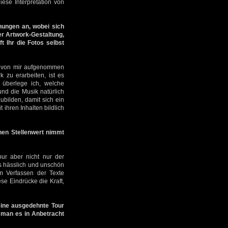
ese Interpretation von
hungen an, wobei sich
er Artwork-Gestaltung,
t Ihr die Fotos selbst
en von mir aufgenommen
k zu erarbeiten, ist es
überlege ich, welche
nd die Musik natürlich
ubilden, damit sich ein
ihren Inhalten bildlich
n Stellenwert nimmt
pur aber nicht nur der
ls hässlich und unschön
im Verfassen der Texte
se Eindrücke die Kraft,
eine ausgedehnte Tour
e man es in Anbetracht