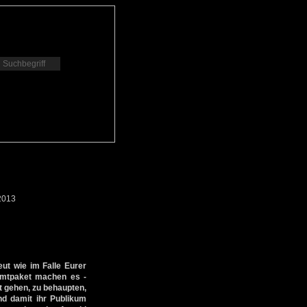
2013
eut wie im Falle Eurer
samtpaket machen es -
t gehen, zu behaupten,
d damit ihr Publikum