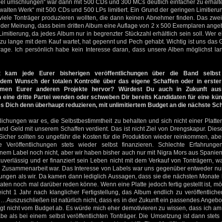
el umschlungen“ war dann mit 500 CDs und 300 MCs deutlich einfacher zu erhalten
alten Werk“ mit 500 CDs und 500 LPs limitiert. Ein Grund der geringen Limitieru
 viele Tonträger produzieren wollten, die dann keinen Abnehmer finden. Das zwe
ar der Meinung, dass beim dritten Album eine Auflage von 2 x 500 Exemplaren angebr
 Limitierung, da jedes Album nur in begrenzter Stückzahl erhältlich sein soll. Wer 
zu lange mit dem Kauf wartet, hat gepennt und Pech gehabt. Wichtig ist uns das 
rage. Ich persönlich habe kein Interesse daran, dass unsere Alben möglichst la
t kam jede Eurer bisherigen veröffentlichungen über die Band selbst
em Wunsch der totalen Kontrolle über das eigene Schaffen oder in erster
men Eurer anderen Projekte hervor? Würdest Du auch in Zukunft auss
ne dritte Partei wenden oder schweben Dir bereits Kandidaten für eine kü
s Dich denn überhaupt reduzieren, mit unlimitiertem Budget an die nächste S
tlichungen war es, die Selbstbestimmtheit zu behalten und sich nicht einer Platte
and Geld mit unserem Schaffen verdient. Das ist nicht Ziel von Drengskapur. Dies
 Sicher sollten so ungefähr die Kosten für die Produktion wieder reinkommen, abe
e Veröffentlichungen stets wieder selbst finanzieren. Schlechte Erfahrunge
nem Label noch nicht, aber wir haben bisher auch nur mit Nigra Mors aus Spanie
zuverlässig und er finanziert sein Leben nicht mit dem Verkauf von Tonträgern, 
e Zusammenarbeit war. Das Interesse von Labels war uns gegenüber entweder nur
llungen als wir. Da kamen dann lediglich Aussagen, dass sie die nächsten Monate
en noch mal darüber reden könne. Wenn eine Platte jedoch fertig gestellt ist, mö
icht 1 Jahr nach klanglicher Fertigstellung, das Album endlich zu veröffentlich
…Auszuschließen ist natürlich nicht, dass es in der Zukunft ein passendes Angebot 
ngt nicht vom Budget ab. Es würde mich eher demotivieren zu wissen, dass ich am
be als bei einem selbst veröffentlichten Tonträger. Die Umsetzung ist dann stet