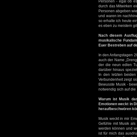
Personen - egal ob es 
durch das Mitwirken ei
Personen abgeben wie 
und waren im nachhine
so erhalte ich heute ei
es eben zu meistern gil
Nach diesem Ausflug
musikalische Fundam
Euer Bestreben auf d
In den Anfangstagen 20
auch der Name „Drengs
der die neun edlen Tu
darüber hinaus speziel
In den letzten beiden
Verbundenheit zeigt sic
Bewusste Musik - bewu
notwendig sich auf die
Warum ist Musik das
Emotionen weckt in Di
heraufbeschwören kön
Musik weckt in mir Em
Gefühle mit Musik als
werden können und wel
ist für mich das ausdru