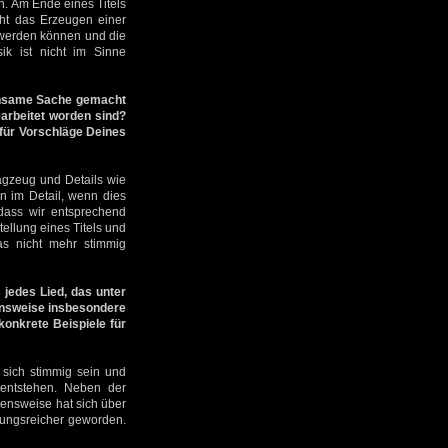
n. Am Ende eines Titels
teht das Erzeugen einer
 werden können und die
ik ist nicht im Sinne
insame Sache gemacht
arbeitet worden sind?
 für Vorschläge Deines
agzeug und Details wie
 im Detail, wenn dies
odass wir entsprechend
ellung eines Titels und
s nicht mehr stimmig
jedes Lied, das unter
ensweise insbesondere
onkrete Beispiele für
n sich stimmig sein und
 entstehen. Neben der
hensweise hat sich über
lungsreicher geworden.