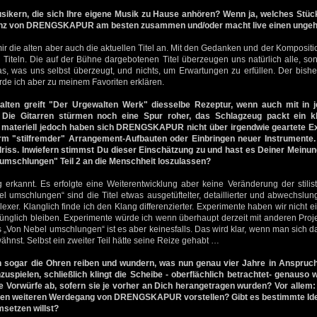
sikern, die sich Ihre eigene Musik zu Hause anhören? Wenn ja, welches Stü
ssenz von DRENGSKAPUR am besten zusammen und/oder macht live einen unge
mir die alten aber auch die aktuellen Titel an. Mit den Gedanken und der Kompositi
Titeln. Die auf der Bühne dargebotenen Titel überzeugen uns natürlich alle, son
as, was uns selbst überzeugt, und nichts, um Erwartungen zu erfüllen. Der bisher 
rde ich aber zu meinem Favoriten erklären.
lten greift "Der Urgewalten Werk" diesselbe Rezeptur, wenn auch mit in 
Die Gitarren stürmen noch eine Spur roher, das Schlagzeug packt ein kl
n materiell jedoch haben sich DRENGSKAPUR nicht über irgendwie geartete E
Form "stilfremder" Arrangement-Aufbauten oder Einbringen neuer Instrumente.
driss. Inwiefern stimmst Du dieser Einschätzung zu und hast es Deiner Meinu
umschlungen" Teil 2 an die Menschheit loszulassen?
g erkannt. Es erfolgte eine Weiterentwicklung aber keine Veränderung der stilis
l umschlungen“ sind die Titel etwas ausgetüftelter, detaillierter und abwechslung
er. Klanglich finde ich den Klang differenzierter. Experimente haben wir nicht ein
ünglich bleiben. Experimente würde ich wenn überhaupt derzeit mit anderen Proje
s „Von Nebel umschlungen“ ist es aber keinesfalls. Das wird klar, wenn man sich 
ähnst. Selbst ein zweiter Teil hätte seine Reize gehabt …
 sogar die Ohren reiben und wundern, was nun genau vier Jahre in Anspru
uspielen, schließlich klingt die Scheibe - oberflächlich betrachtet- genauso 
 Vorwürfe ab, sofern sie je vorher an Dich herangetragen wurden? Vor allem:
 den weiteren Werdegang von DRENGSKAPUR vorstellen? Gibt es bestimmte Ide
msetzen willst?