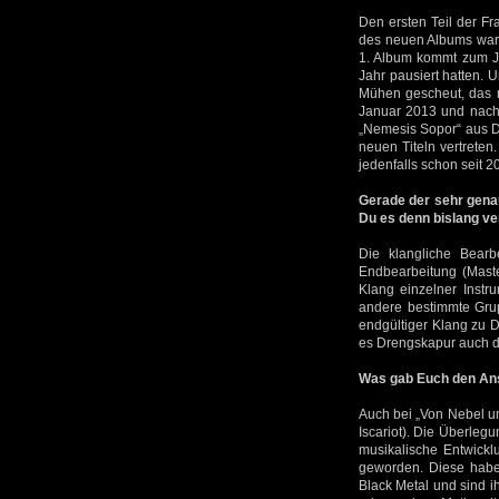
Den ersten Teil der Fr
des neuen Albums war 
1. Album kommt zum Ja
Jahr pausiert hatten. 
Mühen gescheut, das n
Januar 2013 und nach 
„Nemesis Sopor“ aus Dr
neuen Titeln vertreten.
jedenfalls schon seit 2
Gerade der sehr gen
Du es denn bislang ve
Die klangliche Bearb
Endbearbeitung (Maste
Klang einzelner Instr
andere bestimmte Grup
endgültiger Klang zu D
es Drengskapur auch da
Was gab Euch den A
Auch bei „Von Nebel um
Iscariot). Die Überleg
musikalische Entwickl
geworden. Diese haben
Black Metal und sind i