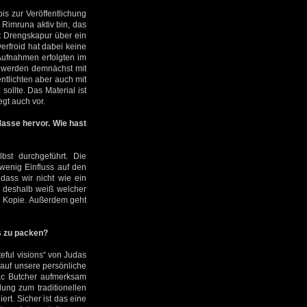
is zur Veröffentlichung
Rimruna aktiv bin, das
t Drengskapur über ein
erfroid hat dabei keine
Aufnahmen erfolgten im
r werden demnächst mit
ntlichten aber auch mit
sollte. Das Material ist
egt auch vor.
sse hervor. Wie hast
bst durchgeführt. Die
wenig Einfluss auf den
dass wir nicht wie ein
d deshalb weiß welcher
ne Kopie. Außerdem geht
 zu packen?
eful visions“ von Judas
 auf unsere persönliche
iac Butcher aufmerksam
ung zum traditionellen
rt. Sicher ist das eine