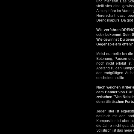
und Intensität. Das Sc
stellt sich eine gewis
Atmosphäre im Vorderg
Hörerschaft dazu bew
Drengskapurs. Da gibt
Wie verfahren DRENG
oder bekommt Dein Sc
Wie gewinnst Du genug
Gegenspielers offen?
Meist erarbeite ich d
Betonung, Pausen und
noch nicht erfolgt is
Abstand zu den Komposi
der endgültigen Auf
erscheinen sollte.
Nach welchen Kriteri
dem Banner von DRENG
zwischen "Von Nebeln
den stilistischen Fo
Jeder Titel ist eigens
natürlich mit den an
Komposition ist aber a
die Jahre nicht geänd
Stilistisch ist das ne