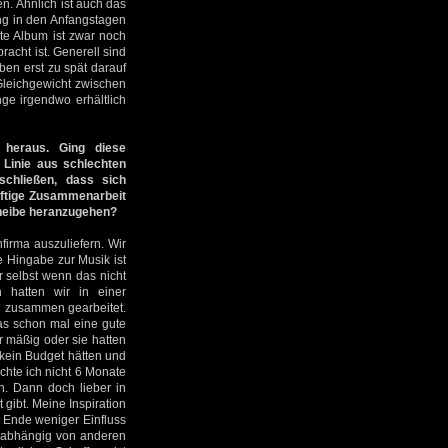
. Ähnlich ist auch das
ng in den Anfangstagen
ite Album ist zwar noch
acht ist. Generell sind
eben erst zu spät darauf
Gleichgewicht zwischen
nge irgendwo erhältlich
 heraus. Ging diese
 Linie aus schlechten
chließen, dass sich
nftige Zusammenarbeit
cheibe heranzugehen?
nfirma auszuliefern. Wir
e Hingabe zur Musik ist
r selbst wenn das nicht
n hatten wir in einer
n zusammen gearbeitet.
was schon mal eine gute
 mäßig oder sie hatten
 kein Budget hätten und
chte ich nicht 6 Monate
en. Dann doch lieber in
gibt. Meine Inspiration
 Ende weniger Einfluss
s abhängig von anderen