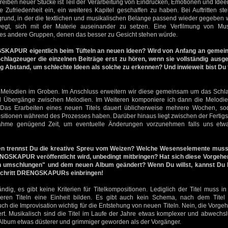
hreiben neuer Stücke ist Teil der Verarbeitung von Eindrücken, Emotionen und Idee
se Zufriedenheit ein, ein weiteres Kapitel geschaffen zu haben. Bei Auftritten s
rund, in der die textlichen und musikalischen Belange passend wieder gegeben
egt, sich mit der Materie auseinander zu setzen. Eine Verfilmung von Mus
 es andere Gruppen, denen das besser zu Gesicht stehen würde.
SKAPUR eigentlich beim Tüfteln an neuen Ideen? Wird von Anfang an geme
hlagzeuger die einzelnen Beiträge erst zu hören, wenn sie vollständig ausge
 Abstand, um schlechte Ideen als solche zu erkennen? Und inwieweit bist Du
ie Melodien im Groben. Im Anschluss erweitern wir diese gemeinsam um das Schl
 Übergänge zwischen Melodien. Im Weiteren komponiere ich dann die Melodien
t. Das Erarbeiten eines neuen Titels dauert üblicherweise mehrere Wochen, s
tionen während des Prozesses haben. Darüber hinaus liegt zwischen der Fertigst
nahme genügend Zeit, um eventuelle Änderungen vorzunehmen falls uns etwa
en trennst Du die kreative Spreu vom Weizen? Welche Wesenselemente muss 
SKAPUR veröffentlicht wird, unbedingt mitbringen? Hat sich diese Vorgeh
 umschlungen" und dem neuen Album geändert? Wenn Du willst, kannst Du k
rtschritt DRENGSKAPURs einbringen!
tändig, es gibt keine Kriterien für Titelkompositionen. Lediglich der Titel muss i
deren Titeln eine Einheit bilden. Es gibt auch kein Schema, nach dem Titel
uch die Improvisation wichtig für die Entstehung von neuen Titeln. Nein, die Vorge
ert. Musikalisch sind die Titel im Laufe der Jahre etwas komplexer und abwechs
ue Album etwas düsterer und grimmiger geworden als der Vorgänger.