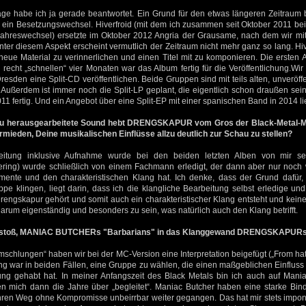
age habe ich ja gerade beantwortet. Ein Grund für den etwas längeren Zeitraum b
ein Besetzungswechsel. Hiverfroid (mit dem ich zusammen seit Oktober 2011 bei 
hreswechsel) ersetzte im Oktober 2012 Angria der Grausame, nach dem wir mi
Unter diesem Aspekt erscheint vermutlich der Zeitraum nicht mehr ganz so lang. Hiv
eue Material zu verinnerlichen und einen Titel mit zu komponieren. Die ersten 
recht „schnellen“ vier Monaten war das Album fertig für die Veröffentlichung.Wi
esden eine Split-CD veröffentlichen. Beide Gruppen sind mit teils alten, unveröffe
 Außerdem ist immer noch die Split-LP geplant, die eigentlich schon draußen sein 
011 fertig. Und ein Angebot über eine Split-EP mit einer spanischen Band in 2014 li
au herausgearbeitete Sound hebt DRENGSKAPUR vom Gros der Black-Metal-Ma
rmieden, Deine musikalischen Einflüsse allzu deutlich zur Schau zu stellen?
eitung inklusive Aufnahme wurde bei den beiden letzten Alben von mir sel
ring) wurde schließlich von einem Fachmann erledigt, der dann aber nur noch 
umente und den charakteristischen Klang hat. Ich denke, dass der Grund dafür, 
pe klingen, liegt darin, dass ich die klangliche Bearbeitung selbst erledige un
rengskapur gehört und somit auch ein charakteristischer Klang entsteht und kei
rum eigenständig und besonders zu sein, was natürlich auch den Klang betrifft.
nstoß, MANIAC BUTCHERs "Barbarians" in das Klanggewand DRENGSKAPURs
schlungen“ haben wir bei der MC-Version eine Interpretation beigefügt („From hat
ung war in beiden Fällen, eine Gruppe zu wählen, die einen maßgeblichen Einfluss
ung gehabt hat. In meiner Anfangszeit des Black Metals bin ich auch auf Man
 mich dann die Jahre über „begleitet“. Maniac Butcher haben eine starke Bind
hren Weg ohne Kompromisse unbeirrbar weiter gegangen. Das hat mir stets imponie