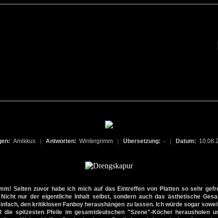
gen:
Amikkus
|
Antworten:
Wintergrimm
|
Übersetzung:
-
|
Datum:
10.08.
mm! Selten zuvor habe ich mich auf das Eintreffen von Platten so sehr gefr
. Nicht nur der eigentliche Inhalt selbst, sondern auch das ästhetische Ge
einfach, den kritiklosen Fanboy heraushängen zu lassen. Ich würde sogar sowei
e spitzesten Pfeile im gesamtdeutschen "Szene"-Köcher herausholen un