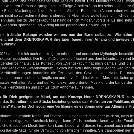
nun klangliche oder gestalterische Aspekte betrifft. Eine Modifikation des urspr
ner weiteren Person vorprogrammiert. Einige Arbeiten kann ich selbst nicht durc
z.B. das Mastering nach dem Mixen des Albums. Beim ersten Album haben wir 
in nicht so zufreiden mit dem Endergebnis. Aber mittlerweile habe ich mich d
nen Klang, der zu Drengskapur passt und den ich mir dafür vorstelle. Es sind stet
t, was sehr spannend und wichtig für die persönliche Entwicklung ist.
 in irdische Belange wenden wir uns nun der Band selbst zu: Wie nahm 
ent, auf dem DRENGSKAPUR ihre Epen bauen, ihren Anfang und inwieweit 
en Punkt?
02 habe ich mich noch viel mit germanischer und nordischer Mythologie beschäftig
kapur“ geschuldet. Der Begriff „Drengskapur“ kommt aus dem Isländischen und b
genden beinhaltet. Das Konzept von „Drengskapur“ hat mich damals (und bis 
l der Aspekt der „Wahrhaftigkeit“. Textlich hat sich Drengskapur jedoch weg von 
 Veröffentlichungen handelten die Texte von den Gewalten der Natur. Die musi
h in der puren, sehr ursprünglichen und unverfälschten Art der Musik, die keine g
sstes Verhalten. Aufgrund der komplexer gewordenen Musik und der Länge der Spie
 Musik einzulassen und sich Zeit zum Anhörne zu nehmen.
 für Dich geeignetste Mittel, um das Konzept hinter DRENGSKAPUR zu v
r das Schreiben neuer Stücke beziehungsweise das Auftreten vor Publikum, d
nen? Käme für Dich sogar eine Verfilmung eines Songs oder gar Albums in Fr
otionen, ungeahnte Kräfte und Potentiale. Umgekehrt ist es aber auch so, dass 
 Instrument gut zum Ausdruck bringen kann. Es ist beeindruckend, welche Emoti
che Emotionen Musik bewirken kann. Leider wird dieses Instrument auch mitunte
cksstärkste Mittel für die Vermittlung von lyrischen Inhalten. Sie transportiert den