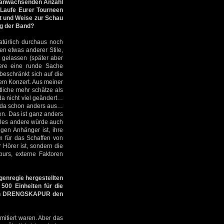
ig anwachsenden Anzahl
 Laufe Eurer Tourneen
rt und Weise zur Schau
ng der Band?
atürlich durchaus noch
en etwas anderer Stile,
 gelassen (später aber
ere eine runde Sache
 beschränkt sich auf die
em Konzert. Aus meiner
tliche mehr schätze als
a nicht viel geändert…
s da schon anders aus…
ren. Das ist ganz anders
alles andere würde auch
gen Anhänger ist, ihre
m für das Schaffen von
 Hörer ist, sondern die
urs, externe Faktoren
genregie hergestellten
500 Einheiten für die
ollen DRENGSKAPUR den
mitiert waren. Aber das