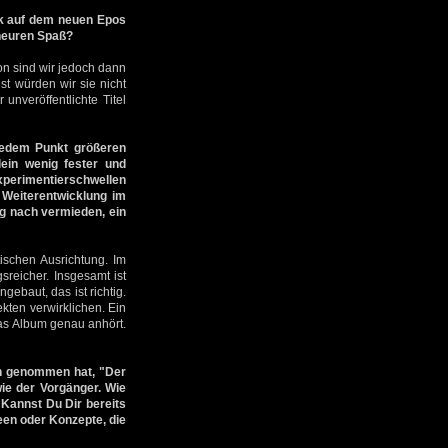
ck auf dem neuen Epos
heuren Spaß?
on sind wir jedoch dann
st würden wir sie nicht
unveröffentlichte Titel
jedem Punkt größeren
ein wenig fester und
xperimentierschwellen
 Weiterentwicklung im
ng nach vermieden, ein
tischen Ausrichtung. Im
sreicher. Insgesamt ist
gebaut, das ist richtig.
kten verwirklichen. Ein
das Album genau anhört.
ch genommen hat, "Der
wie der Vorgänger. Wie
 Kannst Du Dir bereits
en oder Konzepte, die