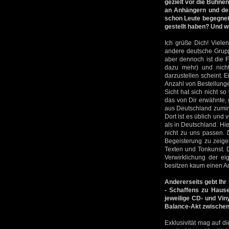
gezielt vor die Bühne
an Anhängern und der
schon Leute begegnet,
gestellt haben? Und w
Ich grüße Dich! Viele
andere deutsche Gruppe
aber dennoch ist die 
dazu mehr) und nich
darzustellen scheint. E
Anzahl von Bestellung
Sicht hat sich nicht s
das von Dir erwähnte,
aus Deutschland zumin
Dort ist es üblich und 
als in Deutschland. Hi
nicht zu uns passen. 
Begeisterung zu zeige
Texten und Tonkunst. D
Verwirklichung der e
besitzen kaum einen An
Andererseits gebt Ihr
- Schaffens zu Hause
jeweilige CD- und Vi
Balance-Akt zwischen
Exklusivität mag auf d