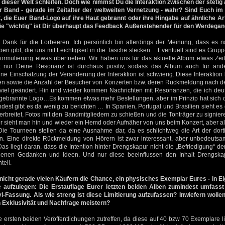
n dieser Welt schleifen. Doch wie nimmst Du die Interaktion zwischen der stet
 Band - gerade im Zeitalter der weltweiten Vernetzung - wahr? Sind Euch im
 die Euer Band-Logo auf ihre Haut gebrannt oder ihre Hingabe auf ähnliche A
ie "wichtig" ist Dir überhaupt das Feedback Außenstehender für den Werdega
n Dank für die Lorbeeren. Ich persönlich bin allerdings der Meinung, dass es n
n gibt, die uns mit Leichtigkeit in die Tasche stecken… Eventuell sind es Grupp
Formulierung etwas übertrieben. Wir haben uns für das aktuelle Album etwas Zeit
t nur Deine Resonanz ist durchaus positiv, sodass das Album auch für and
ine Einschätzung der Veränderung der Interaktion ist schwierig. Diese Interaktion
en sowie die Anzahl der Besucher von Konzerten bzw. deren Rückmeldung nach d
o viel geändert. Hin und wieder kommen Nachrichten mit Resonanzen, die ich deu
 gebrannte Logo…Es kommen etwas mehr Bestellungen, aber im Prinzip hat sich d
dest gibt es da wenig zu berichten … In Spanien, Portugal und Brasilien sieht e
verbreitet, Fotos mit den Bandmitgliedern zu schießen und die Tonträger zu signie
er sieht man hin und wieder ein Hemd oder Aufnäher von uns beim Konzert, aber 
Die Tourneen stellen da eine Ausnahme dar, da es schlichtweg die Art der dorti
n. Eine direkte Rückmeldung von Hörern ist zwar interessant, aber unbedeutsa
as liegt daran, dass die Intention hinter Drengskapur nicht die „Befriedigung“ der
igenen Gedanken und Ideen. Und nur diese beeinflussen den Inhalt Drengskap
teil.
 nicht gerade vielen Käufern die Chance, ein physisches Exemplar Eures - in Ei
 aufzulegen: Die Erstauflage Eurer letzten beiden Alben zumindest umfasst 
nyl-Fassung.
Als wie streng ist diese Limitierung aufzufassen? Inwiefern w
 Exklusivität und Nachfrage meistern?
ie ersten beiden Veröffentlichungen zutreffen, da diese auf 40 bzw 70 Exemplare li