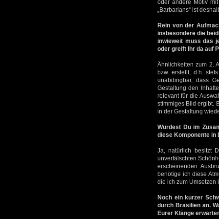
oder andere Motiv mit
„Barbarians“ ist desha
Rein von der Aufmach
insbesondere die beid
inwieweit muss das je
oder greift Ihr da auf
Ähnlichkeiten zum 2. 
bzw. erstellt, d.h. st
unabdingbar, dass G
Gestaltung den Inhalt
relevant für die Auswa
stimmiges Bild ergibt.
in der Gestaltung wiede
Würdest Du im Zusa
diese Komponente in 
Ja, natürlich besitzt
unverfälschten Schönhe
erscheinenden Ausbrüc
benötige ich diese Atm
die ich zum Umsetzen i
Noch ein kurzer Schw
durch Brasilien an. W
Eurer Klänge erwarte