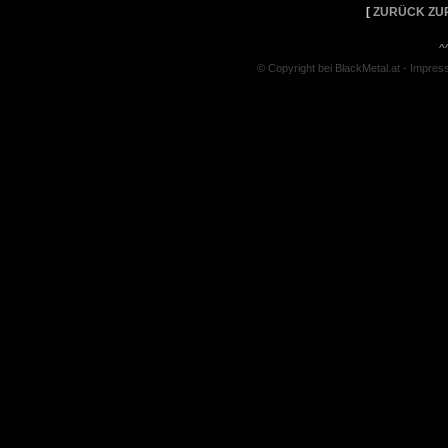
[
ZURÜCK ZU
^
© Copyright bei BlackMetal.at -
Impres