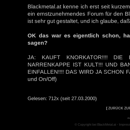
Blackmetal.at kenne ich erst seit kurzem
ein ernstzunehmendes Forum für den Black
ist sehr gut gestaltet, und ich glaube, da
OK das war es eigentlich schon, h
sagen?
JA: KAUFT KNORKATOR!!!! DIE 
NARRENKAPPE IST KULT!!! UND B
EINFALLEN!!!! DAS WIRD JA SCHON FAD!!
und On/Off)
Gelesen: 712x (seit 27.03.2000)
[
ZURÜCK ZU
^
© Copyright bei BlackMetal.at -
Impres