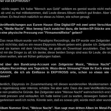
nner von EKPYROSIS?
r nichts sagen. Ich habe "Mensch aus Gold" seitdem es gemixt wurde nicht mehr 
ab und zu mal mitbekommen, daß Leute dieses Album wirklich gut finden. Aber ic
chen. Es freut mich natürlich so etwas zu hören, wie schon gesagt.
Veröffentlichungen aus Eurem Hause: Eine Digital-EP mit zwei unter Verschl
m, "Weiße Nacht". Was bewog Euch zunächst dazu, die beiden EP-Stücke ans 
ch eine physische Pressung von "Firmament/Reise" geben?
 Das neue Album wurde von Paradigms Recordings, die EP wurde von Zeitgeister Mu
och nicht klar, daß es ein neues Ekpyrosis Album geben wird, glaube ich. Zeitgeist
nd sie kamen mit dem Vorschlag, sie gratis als Download anzubieten. Das fand
 mir die Dinger zu alt. Ich denke, diese beiden Songs sind was für Leute, die sic
hören wollen, wie wir früher geklungen haben.
fand über den Bandcamp-Account von Zeitgeister Music, "Weisse Nacht"
adigms Recordings ans Tageslicht. Wozu diese Streuung? Habt Ihr Euch etwa 
GAHAN, die ich als Einflüsse in EKPYROSIS orte, schon so etwas wie 
lossen?
dentlich, Ekpyrosis im Zusammenhang mit diesen wundervollen Musikernamen z
 regelmässig oder intensiv, schätze Sie aber sehr. Dass die zwei Veröffentlich
te rein praktische Gründe. Bei Zeitgeister wäre "Weisse Nacht" wahrscheinlich erst
direkt pressen und verkaufen. Ich hatte keine Lust zu warten, deswegen haben di
rkreisen weiß ich nichts. Könnte sein, daß es sowas gibt, würde mich aber wund
 Album Nummer Drei, "Weisse Nacht". Nun sagt man dritten Alben im Metal-Pa