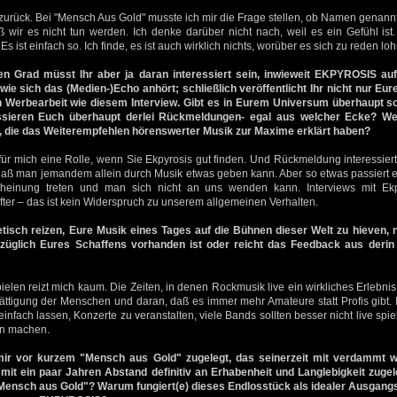
 zurück. Bei "Mensch Aus Gold" musste ich mir die Frage stellen, ob Namen genannt
aß wir es nicht tun werden. Ich denke darüber nicht nach, weil es ein Gefühl ist.
s ist einfach so. Ich finde, es ist auch wirklich nichts, worüber es sich zu reden loh
n Grad müsst Ihr aber ja daran interessiert sein, inwieweit EKPYROSIS au
ie sich das (Medien-)Echo anhört; schließlich veröffentlicht Ihr nicht nur E
n Werbearbeit wie diesem Interview. Gibt es in Eurem Universum überhaupt s
ssieren Euch überhaupt derlei Rückmeldungen- egal aus welcher Ecke? Wel
, die das Weiterempfehlen hörenswerter Musik zur Maxime erklärt haben?
für mich eine Rolle, wenn Sie Ekpyrosis gut finden. Und Rückmeldung interessiert
 daß man jemandem allein durch Musik etwas geben kann. Aber so etwas passiert eh
scheinung treten und man sich nicht an uns wenden kann. Interviews mit Ek
ter – das ist kein Widerspruch zu unserem allgemeinen Verhalten.
isch reizen, Eure Musik eines Tages auf die Bühnen dieser Welt zu hieven, 
züglich Eures Schaffens vorhanden ist oder reicht das Feedback aus derin d
pielen reizt mich kaum. Die Zeiten, in denen Rockmusik live ein wirkliches Erlebnis
ättigung der Menschen und daran, daß es immer mehr Amateure statt Profis gibt. 
 einfach lassen, Konzerte zu veranstalten, viele Bands sollten besser nicht live sp
nn machen.
 mir vor kurzem "Mensch aus Gold" zugelegt, das seinerzeit mit verdammt 
mit ein paar Jahren Abstand definitiv an Erhabenheit und Langlebigkeit zugel
 "Mensch aus Gold"? Warum fungiert(e) dieses Endlosstück als idealer Ausgangs