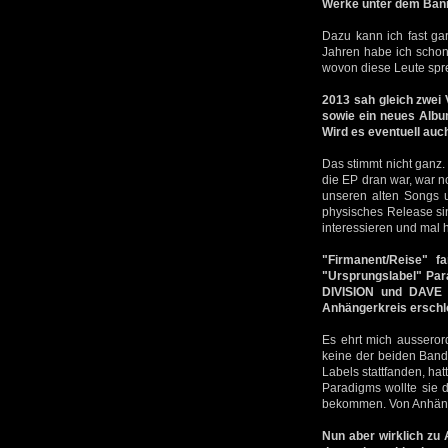
Werke unter dem Ba
Dazu kann ich fast ga
Jahren habe ich schon 
wovon diese Leute spre
2013 sah gleich zwei 
sowie ein neues Albu
Wird es eventuell au
Das stimmt nicht ganz.
die EP dran war, war n
unseren alten Songs u
physisches Release sind
interessieren und mal 
"Firmanent/Reise" 
"Ursprungslabel" Par
DIVISION und DAVE 
Anhängerkreis ersch
Es ehrt mich ausseror
keine der beiden Bands
Labels stattfanden, hat
Paradigms wollte sie 
bekommen. Von Anhänge
Nun aber wirklich zu