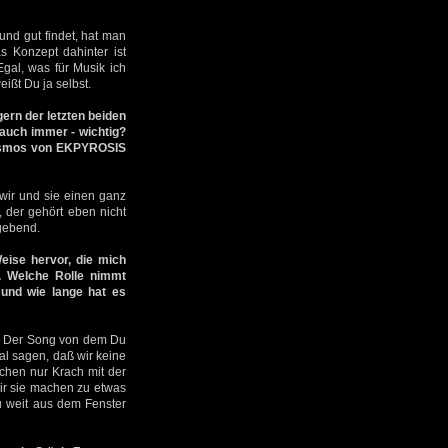
nd gut findet, hat man
s Konzept dahinter ist
gal, was für Musik ich
ißt Du ja selbst.
ern der letzten beiden
 auch immer - wichtig?
 Kosmos von EKPYROSIS
 wir und sie einen ganz
 der gehört eben nicht
ggebend.
eise hervor, die mich
n. Welche Rolle nimmt
und wie lange hat es
en. Der Song von dem Du
mal sagen, daß wir keine
achen nur Krach mit der
ir sie machen zu etwas
u weit aus dem Fenster