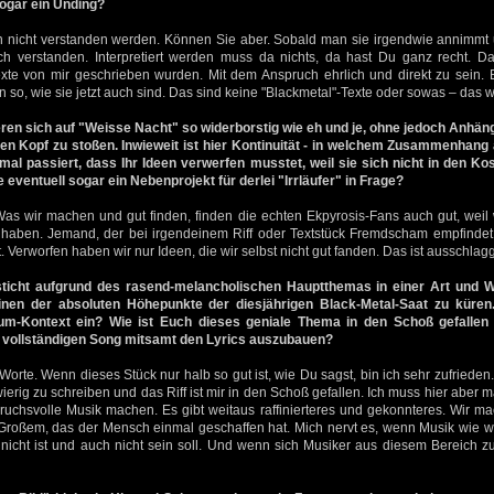
sogar ein Unding?
n nicht verstanden werden. Können Sie aber. Sobald man sie irgendwie annimmt u
ch verstanden. Interpretiert werden muss da nichts, da hast Du ganz recht. Da
exte von mir geschrieben wurden. Mit dem Anspruch ehrlich und direkt zu sein. E
 so, wie sie jetzt auch sind. Das sind keine "Blackmetal"-Texte oder sowas – das we
n sich auf "Weisse Nacht" so widerborstig wie eh und je, ohne jedoch Anhäng
den Kopf zu stoßen. Inwieweit ist hier Kontinuität - in welchem Zusammenhang
nmal passiert, dass Ihr Ideen verwerfen musstet, weil sie sich nicht in den
eventuell sogar ein Nebenprojekt für derlei "Irrläufer" in Frage?
Was wir machen und gut finden, finden die echten Ekpyrosis-Fans auch gut, weil
aben. Jemand, der bei irgendeinem Riff oder Textstück Fremdscham empfindet,
 Verworfen haben wir nur Ideen, die wir selbst nicht gut fanden. Das ist ausschla
icht aufgrund des rasend-melancholischen Hauptthemas in einer Art und W
einen der absoluten Höhepunkte der diesjährigen Black-Metal-Saat zu küre
m-Kontext ein? Wie ist Euch dieses geniale Thema in den Schoß gefallen 
m vollständigen Song mitsamt den Lyrics auszubauen?
Worte. Wenn dieses Stück nur halb so gut ist, wie Du sagst, bin ich sehr zufried
wierig zu schreiben und das Riff ist mir in den Schoß gefallen. Ich muss hier aber 
ruchsvolle Musik machen. Es gibt weitaus raffinierteres und gekonnteres. Wir m
roßem, das der Mensch einmal geschaffen hat. Mich nervt es, wenn Musik wie w
 nicht ist und auch nicht sein soll. Und wenn sich Musiker aus diesem Bereich z