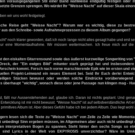
en vorausgegangenen Stil einer Band wahlweise endgültig festigen oder m
etzte Grenzen sprengen. Wo würdet Ihr "Weisse Nacht" auf dieser Skala eino
ben wir uns wohl festgelegt.
sche Reise geht "Weisse Nacht"? Warum war es wichtig, diese zu bestre
hr aus den Schreibe- sowie Aufnahmeprozessen zu diesem Album gegangen?
acht" noch klarer geworden, daß ich noch lange nicht alles gesagt habe und erst se
ur eine Momentaufnahme. Wir müssen weitermachen. Ich freue mich auf die 
 den eiskalten Gitarrensound sowie das äußerst kurzweilige Songwriting von 
reck, der "Ein ewiges Bild" mitunter stark geprägt hat und insbesondere 
orschein kommt. Forsch nach vorne marschierende Epik wie im ersten und vier
uellen Projekt-Leinwand ein neues Element bei. Seid Ihr Euch derlei Entw
weiligen Stücken bewusst oder werden solche Eindrücke vorüberwiegend
 überhaupt "wichtig", wonach diese oder jene Passage nun klingen mag - Haup
, fällt nur Aussenstehenden auf, glaube ich. Daran ist nichts geplant. Und gen
 Entwicklung ist mir nicht bewusst. "Weisse Nacht" ist auf selbstverständliche Art 
 primitives Album ist. Aber dieses Gefühl habe ich bei jedem Album. Das liegt wohl 
gern lesen sich die Texte zu "Weisse Nacht" von Zeile zu Zeile wie Momenta
 unbedingt Sinn ergeben müssen, im Allgemeinen aber auch nicht unbedingt d
ten interpretativen Bogen zu spannen. Steht hinter den sechs Songs so etw
it sind Lyrics in der Welt von EKPYROSIS unverzichtbar? Wäre im Umke