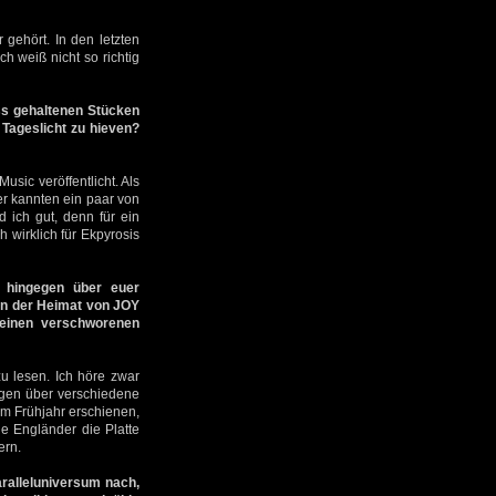
gehört. In den letzten
h weiß nicht so richtig
uss gehaltenen Stücken
Tageslicht zu hieven?
sic veröffentlicht. Als
er kannten ein paar von
 ich gut, denn für ein
h wirklich für Ekpyrosis
 hingegen über euer
in der Heimat von JOY
einen verschworenen
u lesen. Ich höre zwar
ungen über verschiedene
 im Frühjahr erschienen,
e Engländer die Platte
ern.
ralleluniversum nach,