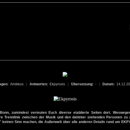
agen:
Amikkus
|
Antworten:
Ekpyrosis
|
Übersetzung:
-
|
Datum:
14.12.2
onn, zumindest vermuten Euch diverse etablierte Seiten dort. Weswege
are Trennlinie zwischen der Musik und den dahinter stehenden Personen zu 
" keinen Sinn machen, die Außenwelt über alle anderen Details rund um EKP