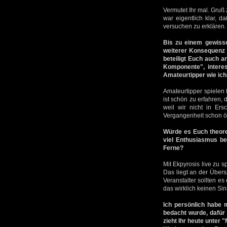
Vermutet Ihr mal. Gruß
war eigentlich klar, d
versuchen zu erklären. E
Bis zu einem gewisse
weiterer Konsequenz w
beteiligt Euch auch a
Komponente", intere
Amateurtipper wie ich
Amateurtipper spielen 
ist schön zu erfahren,
weil wir nicht in Er
Vergangenheit schon öf
Würde es Euch theoret
viel Enthusiasmus be
Ferne?
Mit Ekpyrosis live zu s
Das liegt an der Übers
Veranstalter sollten es
das wirklich keinen Si
Ich persönlich habe
bedacht wurde, dafür 
zieht Ihr heute unter