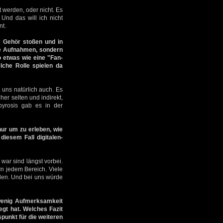
 werden, oder nicht. Es
 Und das will ich nicht
nt.
f Gehör stoßen und in
ure Aufnahmen, sondern
o etwas wie eine "Fan-
che Rolle spielen da
 uns natürlich auch. Es
er selten und indirekt,
pyrosis gab es in der
nur um zu erleben, wie
iesem Fall digitalen-
 war sind längst vorbei.
In jedem Bereich. Viele
ielen. Und bei uns würde
wenig Aufmerksamkeit
egt hat. Welches Fazit
punkt für die weiteren