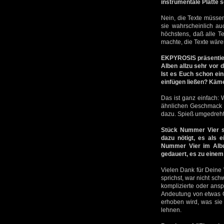
instrumentale Platte 
Nein, die Texte müsse
sie wahrscheinlich au
höchstens, daß alle T
machte, die Texte wären
EKPYROSIS präsentiere
Alben allzu sehr vor 
Ist es Euch schon ei
einfügen ließen? Käme 
Das ist ganz einfach: 
ähnlichen Geschmack h
dazu. Spieß umgedreht.
Stück Nummer Vier st
dazu nötigt, es als 
Nummer Vier im Albu
gedauert, es zu eine
Vielen Dank für Deine 
sprichst, war nicht sch
komplizierte oder ansp
Andeutung von etwas G
erhoben wird, was sie
lehnen.