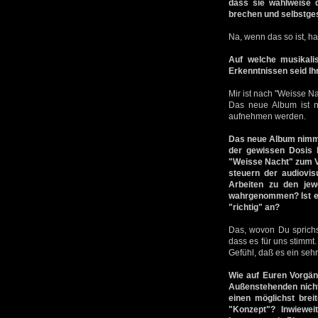
dass sie wahlweise d
brechen und selbstges
Na, wenn das so ist, ha
Auf welche musikali
Erkenntnissen seid I
Mir ist nach "Weisse N
Das neue Album ist n
aufnehmen werden.
Das neue Album nimmt
der gewissen Dosis D
"Weisse Nacht" zum V
steuern der audiovis
Arbeiten zu den je
wahrgenommen? Ist es
"richtig" an?
Das, wovon Du sprichst
dass es für uns stimmt.
Gefühl, daß es ein sehr
Wie auf Euren Vorgän
Außenstehenden nicht
einen möglichst brei
"Konzept"? Inwiewe