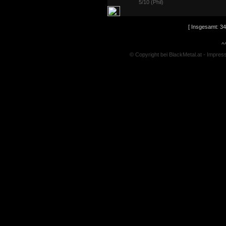
5/10 (Phil)
[ Insgesamt: 34
^
© Copyright bei BlackMetal.at -
Impres