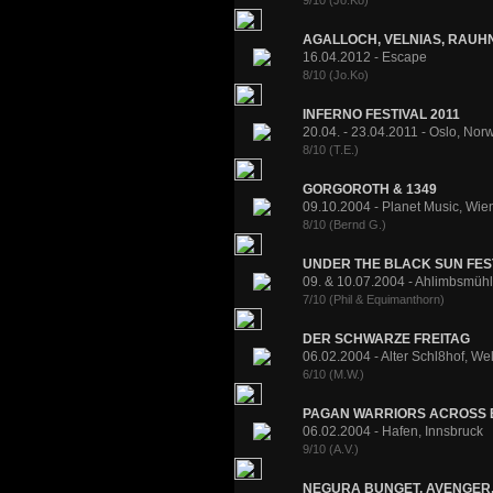
9/10 (Jo.Ko)
AGALLOCH, VELNIAS, RAUH
16.04.2012 - Escape
8/10 (Jo.Ko)
INFERNO FESTIVAL 2011
20.04. - 23.04.2011 - Oslo, No
8/10 (T.E.)
GORGOROTH & 1349
09.10.2004 - Planet Music, Wie
8/10 (Bernd G.)
UNDER THE BLACK SUN FEST
09. & 10.07.2004 - Ahlimbsmühle
7/10 (Phil & Equimanthorn)
DER SCHWARZE FREITAG
06.02.2004 - Alter Schl8hof, We
6/10 (M.W.)
PAGAN WARRIORS ACROSS 
06.02.2004 - Hafen, Innsbruck
9/10 (A.V.)
NEGURA BUNGET, AVENGER, 