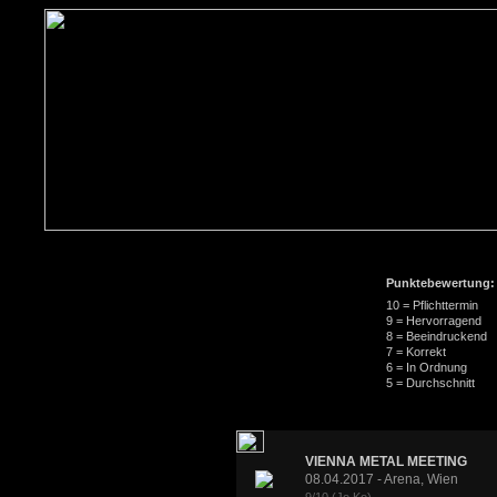
Punktebewertung:
10 = Pflichttermin
9 = Hervorragend
8 = Beeindruckend
7 = Korrekt
6 = In Ordnung
5 = Durchschnitt
VIENNA METAL MEETING
08.04.2017 - Arena, Wien