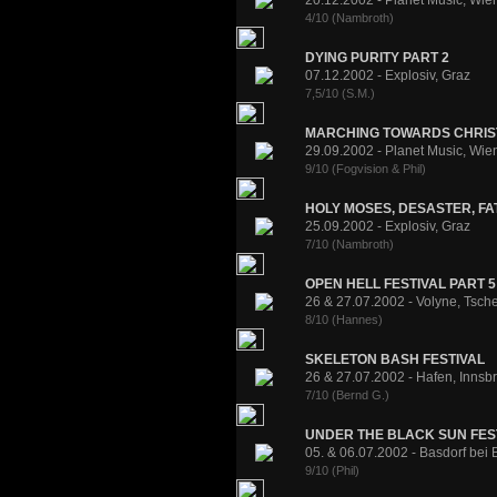
20.12.2002 - Planet Music, Wie
4/10 (Nambroth)
DYING PURITY PART 2
07.12.2002 - Explosiv, Graz
7,5/10 (S.M.)
MARCHING TOWARDS CHRIS
29.09.2002 - Planet Music, Wie
9/10 (Fogvision & Phil)
HOLY MOSES, DESASTER, FAT
25.09.2002 - Explosiv, Graz
7/10 (Nambroth)
OPEN HELL FESTIVAL PART 5
26 & 27.07.2002 - Volyne, Tsch
8/10 (Hannes)
SKELETON BASH FESTIVAL
26 & 27.07.2002 - Hafen, Innsb
7/10 (Bernd G.)
UNDER THE BLACK SUN FEST
05. & 06.07.2002 - Basdorf bei B
9/10 (Phil)