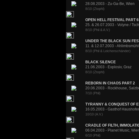
28.08.2003 - Zu-Ga-Be, Wien
8/10 (Ztophl)
OPEN HELL FESTIVAL PART 6
25. & 26.07.2003 - Volyne / Tsc
8/10 (Phil & A.V.)
UNDER THE BLACK SUN FEST
11. & 12.07.2003 - Ahlimbsmühle
8/10 (Phil & Leichenschänder)
BLACK SILENCE
21.06.2003 - Explosiv, Graz
8/10 (Ztophl)
REBORN IN CHAOS PART 2
20.06.2003 - Rockhouse, Salzb
7/10 (Phil)
TYRANNY & CONQUEST OF 
16.05.2003 - Gasthof Haushofer
10/10 (A.V.)
CRADLE OF FILTH, IMMOLA
06.04.2003 - Planet Music, Wie
6/10 (Phil)