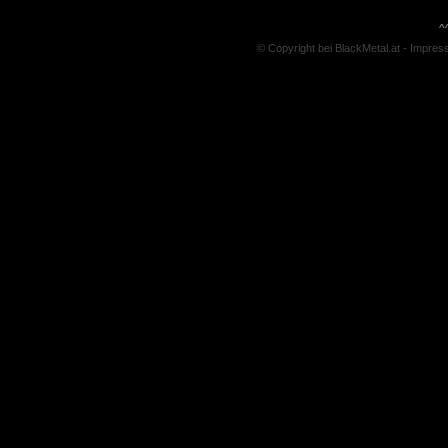
^
© Copyright bei BlackMetal.at -
Impres