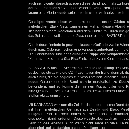
auch nicht weiter danach streben diese Band nochmals zu höre
der Band machten sie zu einem wahrlich verheizten Opener. Da
knapp eine Viertelstunde spielte, recht wenig Aufmerksamkeit.
Gesteigert wurde diese wiederum bei den ersten Gästen 
melodischen Black Metal zum ersten Mal an diesem Abend e
sichtbar dankbare Reaktionen aus dem Publikum. Durch die 
das Set nie langweilig und die Zuschauer blieben BASTARD treu
Gleich darauf enterte in gewohnt krassem Outfit die zweite Wi
durch ganz Österreich schon eine Fanbasis aufgebaut, denn die
Die Performance und der Sound der Truppe war kompromisslos
"Kummts, jetzt sing ma üba Bluat!" nicht ganz zum Konzept passend
Bei SANGUIS aus der Steiermark erreichte die Füllung des Kon
es doch so etwas wie die CD Präsentation der Band, denn ab d
auch Shirts, die sie sogleich zur Schau stellten, erhältlich. 
neuen Outputs und die Band wusste musikalisch zu überze
bewundern, und so konnte die meisten Kopfschüttler und Kr
hinzugestoßene zweite Gitarrist hatte es der weiblichen Fanwel
Stellen etwas uninspiriert.
Mit KARKADAN war nun die Zeit für die erste deutsche Band d
mit ihrem melodischen Gemisch aus Death- und Black Met
ruhigeren Part. Trotzdem hatten sie viele Fans die eindruc
erschöpften Band forderten. Diese wusste aber auch zu überz
Leistung des Abends. Auch wenn nicht mehr so viele Leu
abgefeiert und sie dankten es dem Publikum auch…