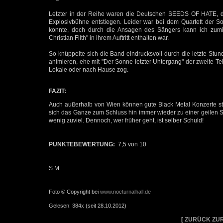
Letzter in der Reihe waren die Deutschen SEEDS OF HATE, di
Explosivbühne entstiegen. Leider war bei dem Quartett der 
konnte, doch durch die Ansagen des Sängers kann ich zumin
Christian Filth" in ihrem Auftritt enthalten war.
So knüppelte sich die Band eindrucksvoll durch die letzte St
animieren, ehe mit "Der Sonne letzter Untergang" der zweite Te
Lokale oder nach Hause zog.
FAZIT:
Auch außerhalb von Wien können gute Black Metal Konzerte sta
sich das Ganze zum Schluss hin immer wieder zu einer geilen Sa
wenig zuviel. Dennoch, wer früher geht, ist selber Schuld!
PUNKTEBEWERTUNG:
7,5 von 10
S.M.
Foto © Copyright bei
www.nocturnalhall.de
Gelesen: 384x (seit 28.10.2012)
[
ZURÜCK ZUR