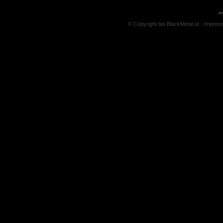
^
© Copyright bei BlackMetal.at -
Impres