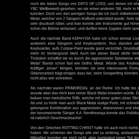
noch die letzen Songs von DAYS OF LOSS, von denen ich eher 
YBC Wettbewerb gesehen, wo sie einen anderen Stil, mehr in Ri
konnten. Doch von den wenigen Songs die ich noch mitbekommen
Metal, welcher von 2 Sängern kraftvoll unterstützt wurde. Sehr
sehr druckvoll rüber, und man konnte alle Instrumente gut h
schon die Bühne verlassen, und durften keine Zugabe mehr spie
Auch die nächste Band ASPHYXIA habe ich schon einmal Live 
anderem eine Sängerin und Keyboarderin. Nun standen si
Keyboarder, aufs Corpse-Paint wurde ganz verzichtet. Grundsätz
mehr im Vordergrund steht. Auch bei dieser Band störte mich
Trotzdem schaffen sie es durch die aggressivere Spielweise etw
Metal“ Bands schon fast wie Gothic Metal. Würde das Keyboa
kräftiger „böser“ klingen, könnten sie eine interessante For
Gitarrenarbeit trägt einiges dazu bei, beim Songwriting könnten
nicht allzu wirr schreiben.
Als nächster waren PRIMORDIAL an der Reihe. Ich hatte bis zu
wusste aber das mich kein reiner Black Metal erwarten würde. 
bekam man melodische Riffs, welche mit einer guten clean Stim
Ab und zu hörte man auch Black Metal lastige Parts, mit schnel
gelungene Kombination aus aggressiven, depressiven und eher 
der herumwirrente Sänger A.A. Nemtheanga konnte das Publikum
ist natürlich Geschmacksache!
Von den Griechen ROTTING CHRIST hatte ich auch noch nichts ge
haben. Mir schienen die Songs alle viel zu eintönig, andauernd
Mitreißen konnten sie mich nicht, aber zumindest einen Teil des