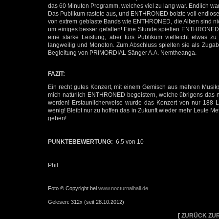
das 60 Minuten Programm, welches viel zu lang war. Endlich w
Das Publikum rastete aus, und ENTHRONED bolzte voll endloser 
von extrem geblaste Bands wie ENTHRONED, die Alben sind nicht
um einiges besser gefallen! Eine Stunde spielten ENTHRONED g
eine starke Leistung, aber fürs Publikum vielleicht etwas z
langweilig und Monoton. Zum Abschluss spielten sie als Zugab
Begleitung von PRIMORDIAL Sänger A.A. Nemtheanga.
FAZIT:
Ein recht gutes Konzert, mit einem Gemisch aus mehren Musikst
mich natürlich ENTHRONED begeistern, welche übrigens das nä
werden! Erstaunlicherweise wurde das Konzert von nur 188 Le
wenig! Bleibt nur zu hoffen das in Zukunft wieder mehr Leute Me
geben!
PUNKTEBEWERTUNG:
6,5 von 10
Phil
Foto © Copyright bei
www.nocturnalhall.de
Gelesen: 312x (seit 28.10.2012)
[
ZURÜCK ZUR