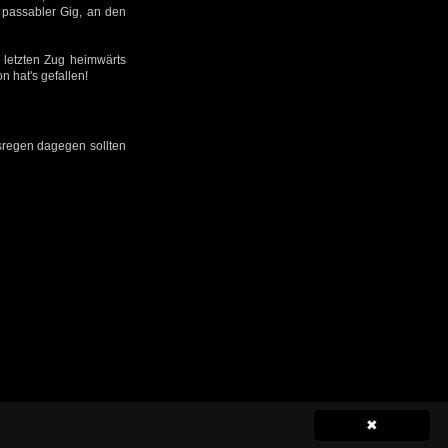
n passabler Gig, an den
letzten Zug heimwärts
n hat's gefallen!
isregen dagegen sollten
✖