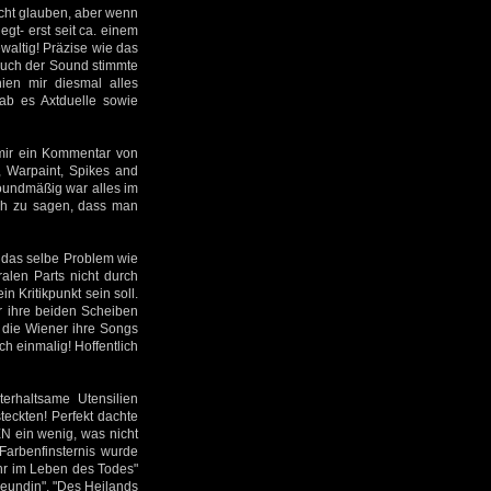
icht glauben, aber wenn
gt- erst seit ca. einem
altig! Präzise wie das
! Auch der Sound stimmte
ien mir diesmal alles
ab es Axtduelle sowie
 mir ein Kommentar von
, Warpaint, Spikes and
Soundmäßig war alles im
och zu sagen, dass man
 das selbe Problem wie
alen Parts nicht durch
 Kritikpunkt sein soll.
er ihre beiden Scheiben
n die Wiener ihre Songs
ch einmalig! Hoffentlich
erhaltsame Utensilien
teckten! Perfekt dachte
N ein wenig, was nicht
Farbenfinsternis wurde
ahr im Leben des Todes"
reundin", "Des Heilands