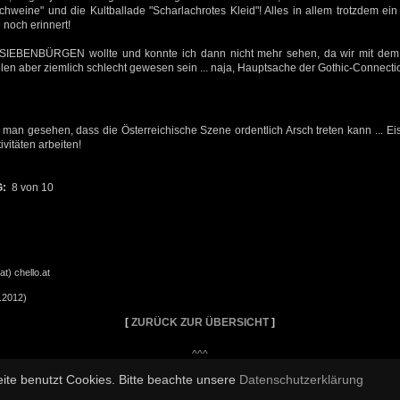
 Schweine" und die Kultballade "Scharlachrotes Kleid"! Alles in allem trotzdem ei
 noch erinnert!
 SIEBENBÜRGEN wollte und konnte ich dann nicht mehr sehen, da wir mit dem 
len aber ziemlich schlecht gewesen sein ... naja, Hauptsache der Gothic-Connectio
man gesehen, dass die Österreichische Szene ordentlich Arsch treten kann ... E
ivitäten arbeiten!
G:
8 von 10
at) chello.at
.2012)
[
ZURÜCK ZUR ÜBERSICHT
]
^^^
© Copyright bei BlackMetal.at -
Impressum
|
Datenschutzerklärung
|
Facebook
ite benutzt Cookies. Bitte beachte unsere
Datenschutzerklärung