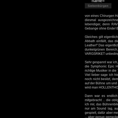
Siebenbürgen
von eines Chirurgen Han
diesmal ausgezeichne
lebendiger, denn RAV
Gebange ohne Ende! Be
Gleiches gilt eigentl
Abbath einfällt, das 
Leather!" Das eigentli
dunkelgrünen Bereich,
VARGSRIKET unbedingt
Sehr gespannt war ich
die Symphonic Epic Ho
richtige Musiker in di
Viel lieber sage ich h
noch nicht besitzt, de
auf der Bühne um und da
wird man HOLLENTHON n
Dann war es endlich 
mitgebracht ... die ob
ich mir, das Bühnenbi
nur am Sound lag, auc
gespielt, dafür aber m
... aber genug gemecke