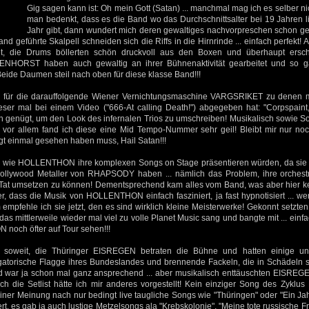
Gig sagen kann ist: Oh mein Gott (Satan) ... manchmal mag ich es selber n
man bedenkt, dass es die Band wo das Durchschnittsalter bei 19 Jahren lie
Jahr gibt, dann wundert mich deren gewaltiges nachvorpreschen schon gew
d geführte Skalpell schneiden sich die Riffs in die Hirnrinde ... einfach perfekt
t, die Drums böllerten schön druckvoll aus den Boxen und überhaupt ersch
ENHORST haben auch gewaltig an ihrer Bühnenaktivität gearbeitet und so g
ide Daumen steil nach oben für diese klasse Band!!!
ich für die darauffolgende Wiener Vernichtungsmaschine VARGSRIKET zu denen
dieser mal bei einem Video ("666-At calling Death!") abgegeben hat: "Corpspaint
ch genügt, um den Look des infernalen Trios zu umschreiben! Musikalisch sowie 
 vor allem fand ich diese eine Mid Tempo-Nummer sehr geil! Bleibt mir nur n
 einmal gesehen haben muss, Hail Satan!!!
, wie HOLLENTHON ihre komplexen Songs on Stage präsentieren würden, da sie
llywood Metaller von RHAPSODY haben ... nämlich das Problem, ihre orchestr
e Tat umsetzen zu können! Dementsprechend kam alles vom Band, was aber hier kein
ier, dass die Musik von HOLLENTHON einfach fasziniert, ja fast hypnotisiert ... w
m empfehle ich sie jetzt, den es sind wirklich kleine Meisterwerke! Gekonnt setzte
s mittlerweile wieder mal viel zu volle Planet Music sang und bangte mit ... einfa
och öfter auf Tour sehen!!!
soweit, die Thüringer EISREGEN betraten die Bühne und hatten einige unt
ligatorische Flagge ihres Bundeslandes und brennende Fackeln, die in Schädeln s
ld war ja schon mal ganz ansprechend ... aber musikalisch enttäuschten EISREGE
h die Setlist hätte ich mir anderes vorgestellt! Kein einziger Song des Zyklus 
einer Meinung nach nur bedingt live taugliche Songs wie "Thüringen" oder "Ein J
rt, es gab ja auch lustige Metzelsongs ala "Krebskolonie", "Meine tote russische F