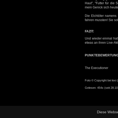
Haut", "Futter für die
mein Genick sich heute
Die Elchtöter namens
fahren mussten! Sie sol
FAZIT:
Und wieder einmal hat 
etwas an ihren Live-Akt
PUNKTEBEWERTUN
The Executioner
Foto © Copyright bei lexi (
Gelesen: 454x (seit 28.10
Diese Webse