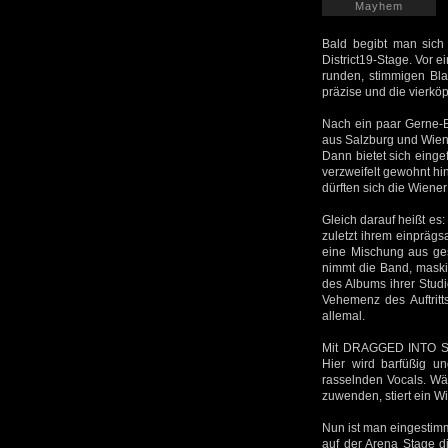
Mayhem
Bald begibt man sich
District19-Stage. Vor 
runden, stimmigen Bla
präzise und die vierköp
Nach ein paar Gerne-E
aus Salzburg und Wien
Dann bietet sich eing
verzweifelt gewohnt hi
dürften sich die Wiene
Gleich darauf heißt es
zuletzt ihrem einprägsa
eine Mischung aus ges
nimmt die Band, maskier
des Albums ihrer Stud
Vehemenz des Auftrit
allemal.
Mit DRAGGED INTO SUN
Hier wird barfüßig un
rasselnden Vocals. Wä
zuwenden, stiert ein W
Nun ist man eingestim
auf der Arena Stage d