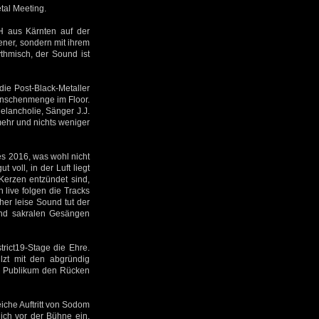
tal Meeting.
H aus Kärnten auf der
ener, sondern mit ihrem
thmisch, der Sound ist
ie Post-Black-Metaller
enschenmenge im Floor.
lancholie, Sänger J.J.
mehr und nichts weniger
es 2016, was wohl nicht
 voll, in der Luft liegt
Kerzen entzündet sind,
h live folgen die Tracks
er leise Sound tut der
und sakralen Gesängen
ict19-Stage die Ehre.
ilzt mit den abgründig
em Publikum den Rücken
che Auftritt von Sodom
ich vor der Bühne ein.