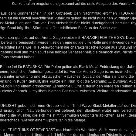
Konzerthallen eingefunden, gespannt auf die erste Ausgabe des Vienna Me
 aus dem Sonnenschein in den Giftnebel: Den Nachmittag eröffnen IRDORAT
einem für die Uhrzeit beachtlichen Publikum geben sie nicht nur einen würdigen Op
ck Metal auch den Ton vor. Das vielseitige Set bleibt durchgehend hart und rhy
fige Band trägt ihre Stücke mit offensichtlichem Spaß an der Sache vor.
xkursen geht es auf der Arena Stage weiter mit HARAKIRI FOR THE SKY. Dass d
 bereits herbeigesehnt wurden, zeigen eine gut gefüllte Halle und mitwogende M
efleischten Fans wie HFTS-Newcomern die charakteristische Kombi aus Wut und Me
ngebungsvoll und man spürt eine neblige Verlassenheit, die dennoch eint. Nichts 
r Fans erwartet haben.
: Bühne frei für BATUSHKA. Die Polen gelten als Black-Metal-Entdeckung des Jahr
men, feierlichen Auftreten geschuldet ist. Vor der Arena Stage ist es inzwischen gut
pannter Erwartung und ekstatischen Rausches. Sobald der Altar steht und die 
t und in Kutten gehüllt, ihre Plätze ein. Nun folgt die Segnung: „Litourgiya“. Auc
io-Logik und einem orthodoxen Zeremoniell. Einzig der in den vorderen Reihen eh
ts etwas Abbruch – mystisch bleiben Batushka zwischen Weihrauchschwaden 
LIGHT geben sich eine Gruppe echter Third-Wave-Black-Metaller auf der Distr
d ursprünglich Naturverbundenheit gefeiert, der Blastbeat wütet und verschm
hrend die Musiker, die sich meist mit verhüllten Gesichtern ablichten lassen, d
idderschädel wie von einem Opferaltar in die Menge.
mt auf THE RUINS OF BEVERAST aus Nordrhein-Westfalen. Auch, wenn der zeitglei
ie Menge schmälert, finden sich Liebhaber der norddeutschen Düsternis verlässl