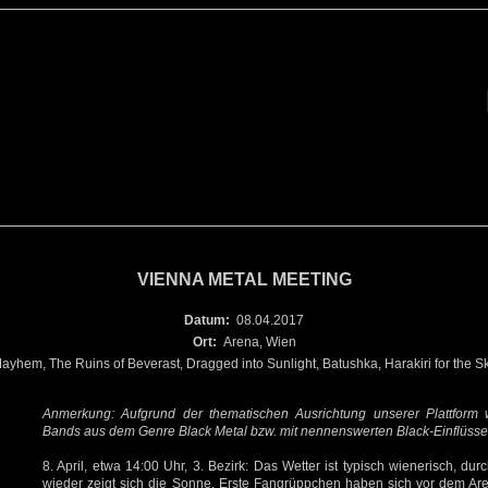
VIENNA METAL MEETING
Datum:
08.04.2017
Ort:
Arena, Wien
ayhem, The Ruins of Beverast, Dragged into Sunlight, Batushka, Harakiri for the Sk
Anmerkung: Aufgrund der thematischen Ausrichtung unserer Plattform 
Bands aus dem Genre Black Metal bzw. mit nennenswerten Black-Einflüsse
8. April, etwa 14:00 Uhr, 3. Bezirk: Das Wetter ist typisch wienerisch, d
wieder zeigt sich die Sonne. Erste Fangrüppchen haben sich vor dem Ar