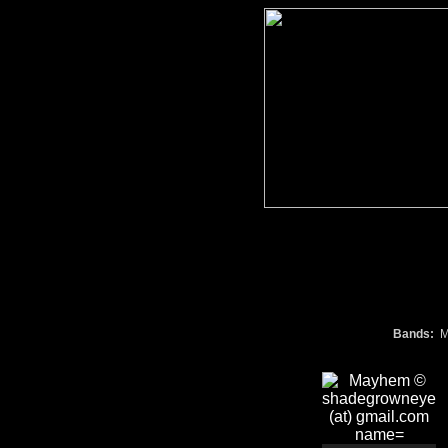
Bands:
M