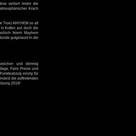
e verliert leider die
 atmosphärischer Krach
(The True) MAYHEM so alt
in Kutten auf, doch die
bolisch feiern Mayhem
tunde gutgelaunt in die
sreichen und stimmig
Stage. Faire Preise und
Punkteabzug einzig für
indest die auftretenden
setzung 2018!