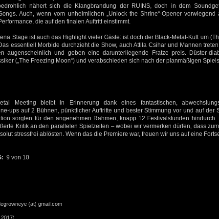
edrohlich nähert sich die Klangbrandung der RUINS, doch in dem Soundgetös
er Songs. Auch, wenn vom unheimlichen „Unlock the Shrine“-Opener vorwiegend
Performance, die auf den finalen Auftritt einstimmt.
Arena Stage ist auch das Highlight vieler Gäste: ist doch der Black-Metal-Kult um 
Das essentiell Morbide durchzieht die Show, auch Attila Csihar und Mannen treten 
en augenscheinlich und geben eine darunterliegende Fratze preis. Düster-dia
siker („The Freezing Moon“) und verabschieden sich nach der planmäßigen Spiels
tal Meeting bleibt in Erinnerung dank eines fantastischen, abwechslung
e-ups auf 2 Bühnen, pünktlicher Auftritte und bester Stimmung vor und auf der 
tion sorgten für den angenehmen Rahmen, knapp 12 Festivalstunden hindurch. 
erte Kritik an den parallelen Spielzeiten – wobei wir vermerken dürfen, dass zum
solut stressfrei ablösten. Wenn das die Premiere war, freuen wir uns auf eine Fort
G:
9 von 10
degrowneye (at) gmail.com
.2017)