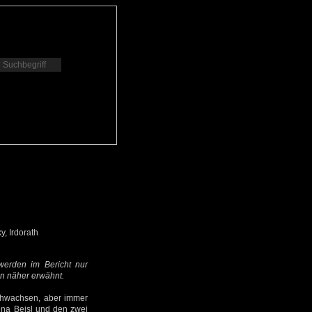
y, Irdorath
werden im Bericht nur
n näher erwähnt.
urchwachsen, aber immer
ena Beisl und den zwei