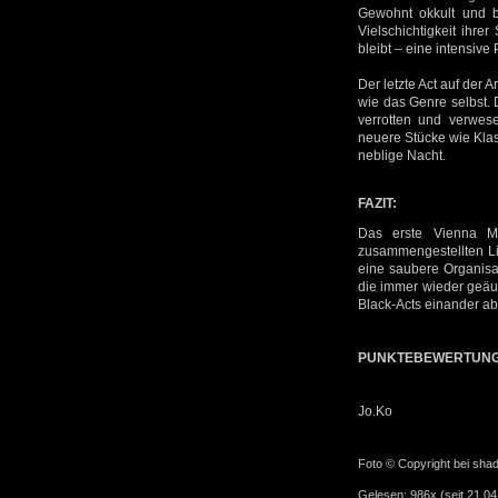
Gewohnt okkult und b
Vielschichtigkeit ihr
bleibt – eine intensive 
Der letzte Act auf der 
wie das Genre selbst. 
verrotten und verwes
neuere Stücke wie Klas
neblige Nacht.
FAZIT:
Das erste Vienna Me
zusammengestellten Lin
eine saubere Organisa
die immer wieder geäuß
Black-Acts einander ab
PUNKTEBEWERTUN
Jo.Ko
Foto © Copyright bei sha
Gelesen: 986x (seit 21.04