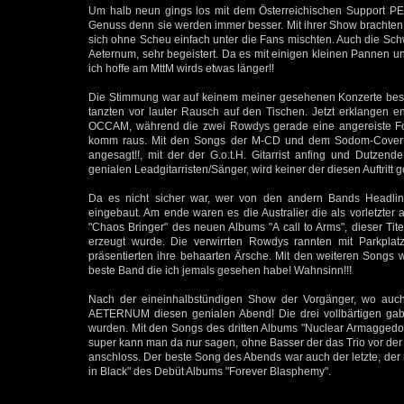
Um halb neun gings los mit dem Österreichischen Support P
Genuss denn sie werden immer besser. Mit ihrer Show brachten 
sich ohne Scheu einfach unter die Fans mischten. Auch die Sch
Aeternum, sehr begeistert. Da es mit einigen kleinen Pannen un
ich hoffe am MttM wirds etwas länger!!
Die Stimmung war auf keinem meiner gesehenen Konzerte besser
tanzten vor lauter Rausch auf den Tischen. Jetzt erklangen 
OCCAM, während die zwei Rowdys gerade eine angereiste Fotz
komm raus. Mit den Songs der M-CD und dem Sodom-Cover "Ou
angesagt!!, mit der der G.o.t.H. Gitarrist anfing und Dutzen
genialen Leadgitarristen/Sänger, wird keiner der diesen Auftritt
Da es nicht sicher war, wer von den andern Bands Headlin
eingebaut. Am ende waren es die Australier die als vorletzt
"Chaos Bringer" des neuen Albums "A call to Arms", dieser Ti
erzeugt wurde. Die verwirrten Rowdys rannten mit Parkpla
präsentierten ihre behaarten Ärsche. Mit den weiteren Songs w
beste Band die ich jemals gesehen habe! Wahnsinn!!!
Nach der eineinhalbstündigen Show der Vorgänger, wo auch 
AETERNUM diesen genialen Abend! Die drei vollbärtigen gabe
wurden. Mit den Songs des dritten Albums "Nuclear Armaggedon",
super kann man da nur sagen, ohne Basser der das Trio vor der 
anschloss. Der beste Song des Abends war auch der letzte, der
in Black" des Debüt Albums "Forever Blasphemy".