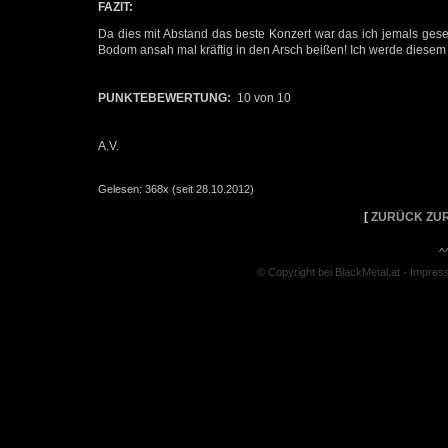
FAZIT:
Da dies mit Abstand das beste Konzert war das ich jemals geseh
Bodom ansah mal kräftig in den Arsch beißen! Ich werde diesem
PUNKTEBEWERTUNG:
10 von 10
A.V.
Gelesen: 368x (seit 28.10.2012)
[
ZURÜCK ZUR
^
© Copyright bei BlackMetal.at -
Impres