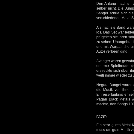
Den Anfang machten d
selber nicht. Die Jun
Sänger schrie sich di
verschiedenen Metal St
Als nächste Band war
los. Das Set war leid
prügelten sie ihren s
zu sehen. Unangebracht
und mit Warpaint herum
Auto) verloren ging.
Avenger waren gewohnt
enorme Spielfreude d
erstreckte sich über i
weiß immer wieder zu ü
Negura Bunget waren d
die Musik von ihnen 
Einreiserlaubnis erhie
Pagan Black Metals wa
machte, den Songs 100%
FAZIT:
Ein sehr gutes Metal 
muss um gute Musik zu