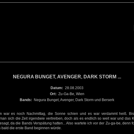
NEGURA BUNGET, AVENGER, DARK STORM ...
Datum:
28.08.2003
Ort:
Zu-Ga-Be, Wien
Bands:
Negura Bunget, Avenger, Dark Storm und Berserk
am war es noch Nachmittag, die Sonne schien und es war verdammt heiß. B
an sich die Zeit irgendwie vertreiben, doch als es endlich so weit war und das K
sagt, da die Bands Verspätung hatten... Also wartete ich vor der Zu-ga-be, denn fo
h bald die erste Band beginnen würde.