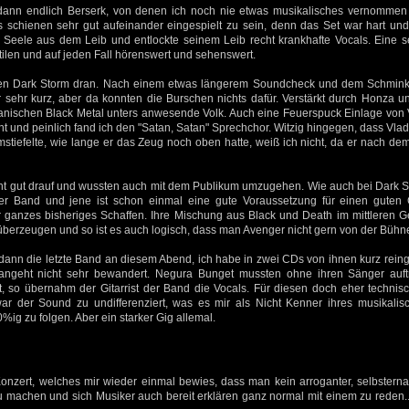
ann endlich Berserk, von denen ich noch nie etwas musikalisches vernommen 
gs schienen sehr gut aufeinander eingespielt zu sein, denn das Set war hart und
e Seele aus dem Leib und entlockte seinem Leib recht krankhafte Vocals. Eine 
ilen und auf jeden Fall hörenswert und sehenswert.
en Dark Storm dran. Nach einem etwas längerem Soundcheck und dem Schmink
er sehr kurz, aber da konnten die Burschen nichts dafür. Verstärkt durch Honza
atanischen Black Metal unters anwesende Volk. Auch eine Feuerspuck Einlage von 
 und peinlich fand ich den "Satan, Satan" Sprechchor. Witzig hingegen, dass Vlad
stiefelte, wie lange er das Zeug noch oben hatte, weiß ich nicht, da er nach de
 gut drauf und wussten auch mit dem Publikum umzugehen. Wie auch bei Dark 
er Band und jene ist schon einmal eine gute Voraussetzung für einen guten
hr ganzes bisheriges Schaffen. Ihre Mischung aus Black und Death im mittleren 
berzeugen und so ist es auch logisch, dass man Avenger nicht gern von der Bühne
ann die letzte Band an diesem Abend, ich habe in zwei CDs von ihnen kurz reinge
angeht nicht sehr bewandert. Negura Bunget mussten ohne ihren Sänger auftr
lt, so übernahm der Gitarrist der Band die Vocals. Für diesen doch eher technis
r der Sound zu undifferenziert, was es mir als Nicht Kenner ihres musikali
ig zu folgen. Aber ein starker Gig allemal.
Konzert, welches mir wieder einmal bewies, dass man kein arroganter, selbstern
 machen und sich Musiker auch bereit erklären ganz normal mit einem zu reden..