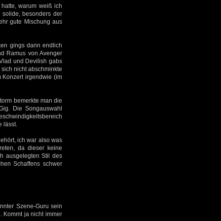
hatte, warum weiß ich
 solide, besonders der
sehr gute Mischung aus
en gings dann endlich
 und Ramus von Avenger
Vlad und Devilish gabs
 sich nicht abschminkte
m Konzert irgendwie (im
Storm bemerkte man die
 Gig. Die Songauswahl
Geschwindigkeitsbereich
 lässt.
hört, ich war also was
eten, da dieser keine
ch ausgelegten Stil des
schen Schaffens schwer
annter Szene-Guru sein
. Kommt ja nicht immer