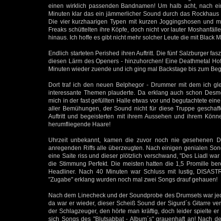
einen wirklich passenden Bandnamen! Um halb acht, nach ein
Minuten klar das ein jämmerlicher Sound durch das Rockhaus 
Die vier kurzhaarigen Typen mit kurzen Joggingshosen und mi
Freaks schüttelten ihre Köpfe, doch nicht vor lauter Moshanfäl
hinaus. Ich hoffe es gibt nicht mehr solcher Leute die mit Black
Endlich starteten Perished ihren Auftritt. Die fünf Salzburger fa
diesen Lärm des Openers - hinzuhorchen! Eine Deathmetal Hoff
Minuten wieder zuende und ich ging mal Backstage bis zum Be
Dort traf ich den neuen Belphegor - Drummer mit dem ich g
interessante Themen plauderte. Da erklang auch schon Desmo
mich in der fast gefüllten Halle etwas vor und begutachtete ein
aller Bemühungen, der Sound nicht für diese Truppe geschaffe
Auftritt und begeisterten mit ihrem Aussehen und ihrem Kö
herumfliegende Haare!
Uhrzeit unbekannt, kamen die zuvor noch nie gesehenen
anregenden Riffs alle überzeugten. Nach einigen genialen So
eine Saite riss und dieser plötzlich verschwand, "Des Liadl war
die Stimmung Perfekt. Die meisten hatten die 1,5 Promille ber
Headliner. Nach 40 Minuten war Schluss mit lustig, DIS
"Zugabe" erklang wurden noch mal zwei Songs drauf gehauen!
Nach dem Linecheck und der Soundprobe des Drumsets war jeder
da war er wieder, dieser Scheiß Sound der Sigurd´s Gitarre ve
der Schlagzeuger, den hörte man kräftig, doch leider spielte er
sich Songs des "Blutsabbat - Album´s" grauenhaft an! Nach der