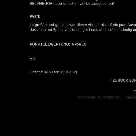
BELPHEGOR habe ich schon viel besser gesehen!
FAZIT:
Im großen und ganzem war dieser Abend, bis auf ein paar Aus
dass man am Sprachverlust einiger Leute doch sehr eindeutig e
PUNKTEBEWERTUNG:
6 von 10
A.V.
Gelesen: 376x (seit 28.10.2012)
[
ZURÜCK ZUR
^
© Copyright bei BlackMetal.at -
Impres