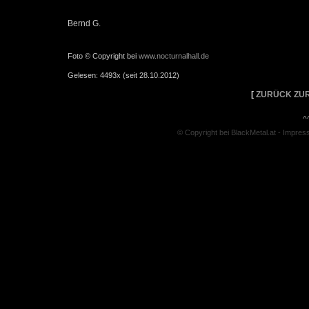
Bernd G.
Foto © Copyright bei
www.nocturnalhall.de
Gelesen: 4493x (seit 28.10.2012)
[
ZURÜCK ZUR
^
© Copyright bei BlackMetal.at -
Impres