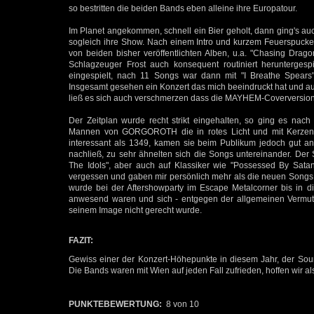
so bestritten die beiden Bands eben alleine ihre Europatour.
Im Planet angekommen, schnell ein Bier geholt, dann ging's auc
sogleich ihre Show. Nach einem Intro und kurzem Feuerspucken 
von beiden bisher veröffentlichten Alben, u.a. "Chasing Drago
Schlagzeuger Frost auch konsequent routiniert heruntergesp
eingespielt, nach 11 Songs war dann mit "I Breathe Spears
Insgesamt gesehen ein Konzert das mich beeindruckt hat und a
ließ es sich auch verschmerzen dass die MAYHEM-Coverversion v
Der Zeitplan wurde recht strikt eingehalten, so ging es nac
Mannen von GORGOROTH die in rotes Licht und mit Kerzen ve
interessant als 1349, kamen sie beim Publikum jedoch gut a
nachließ, zu sehr ähnelten sich die Songs untereinander. Der 
The Idols", aber auch auf Klassiker wie "Possessed By Satan"
vergessen und gaben mir persönlich mehr als die neuen Songs
wurde bei der Aftershowparty im Escape Metalcorner bis in d
anwesend waren und sich - entgegen der allgemeinen Vermutun
seinem Image nicht gerecht wurde.
FAZIT:
Gewiss einer der Konzert-Höhepunkte in diesem Jahr, der Soun
Die Bands waren mit Wien auf jeden Fall zufrieden, hoffen wir als
PUNKTEBEWERTUNG:
8 von 10