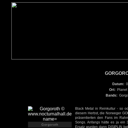
GORGOROT
Datum:
0
Ort:
Planet
Bands:
Gorgo
Black Metal in Reinkultur - so od
diesem Herbst, die Norweger G
präsentierten den Fans im Rahm
Songs. Anfangs hätte es ja ein 
Gorgoroth
Ersatz wurden dann DISIPLIN bek