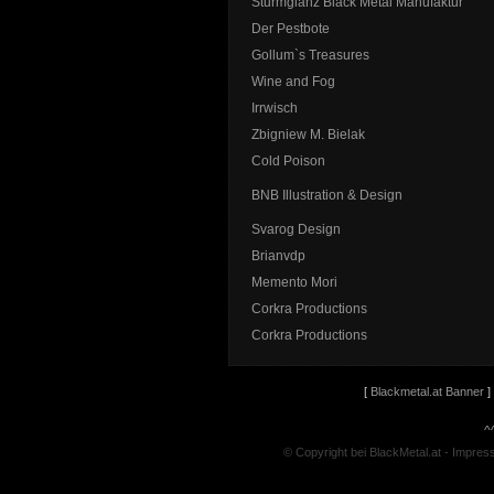
Sturmglanz Black Metal Manufaktur
Der Pestbote
Gollum`s Treasures
Wine and Fog
Irrwisch
Zbigniew M. Bielak
Cold Poison
BNB Illustration & Design
Svarog Design
Brianvdp
Memento Mori
Corkra Productions
Corkra Productions
[
Blackmetal.at Banner
]
^
© Copyright bei BlackMetal.at -
Impres